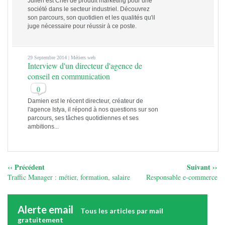
Julien est Chef de produit marketing pour une
société dans le secteur industriel. Découvrez
son parcours, son quotidien et les qualités qu'il
juge nécessaire pour réussir à ce poste.
29 Septembre 2014 |
Métiers web
Interview d'un directeur d'agence de
conseil en communication
0
Damien est le récent directeur, créateur de
l'agence Istya, il répond à nos questions sur son
parcours, ses tâches quotidiennes et ses
ambitions...
‹‹ Précédent
Suivant ››
Traffic Manager : métier, formation, salaire
Responsable e-commerce
Alerte email
Tous les articles par mail
gratuitement