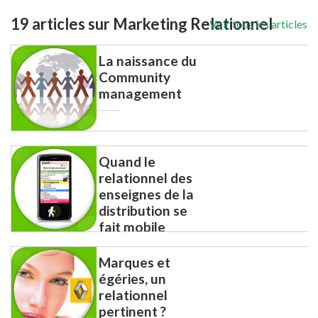
19 articles sur Marketing Relationnel
Voir tous les articles
La naissance du
Community
management
Quand le
relationnel des
enseignes de la
distribution se
fait mobile
Marques et
égéries, un
relationnel
pertinent ?