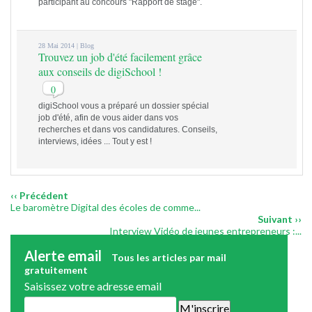
participant au concours "Rapport de stage".
28 Mai 2014 |
Blog
Trouvez un job d'été facilement grâce
aux conseils de digiSchool !
0
digiSchool vous a préparé un dossier spécial
job d'été, afin de vous aider dans vos
recherches et dans vos candidatures. Conseils,
interviews, idées ... Tout y est !
‹‹ Précédent
Le baromètre Digital des écoles de comme...
Suivant ››
Interview Vidéo de jeunes entrepreneurs :...
Alerte email
Tous les articles par mail
gratuitement
Saisissez votre adresse email