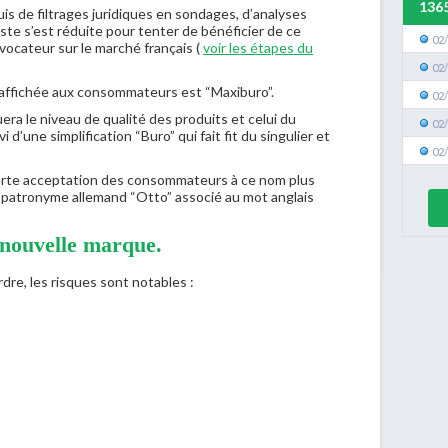
136
s de filtrages juridiques en sondages, d’analyses
ste s’est réduite pour tenter de bénéficier de ce
02
ocateur sur le marché français (
voir les étapes du
02
e affichée aux consommateurs est “Maxiburo”.
02
ra le niveau de qualité des produits et celui du
02
i d’une simplification “Buro” qui fait fit du singulier et
02
rte acceptation des consommateurs à ce nom plus
e patronyme allemand “Otto” associé au mot anglais
nouvelle marque.
dre, les risques sont notables :