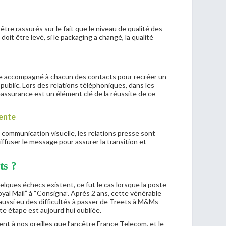
être rassurés sur le fait que le niveau de qualité des
oit être levé, si le packaging a changé, la qualité
re accompagné à chacun des contacts pour recréer un
public. Lors des relations téléphoniques, dans les
réassurance est un élément clé de la réussite de ce
ente
 communication visuelle, les relations presse sont
fuser le message pour assurer la transition et
ts ?
elques échecs existent, ce fut le cas lorsque la poste
al Mail” à “Consigna”. Après 2 ans, cette vénérable
a aussi eu des difficultés à passer de Treets à M&Ms
te étape est aujourd’hui oubliée.
nt à nos oreilles que l’ancêtre France Telecom, et le