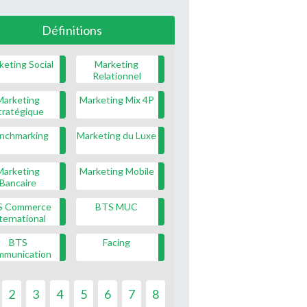
Définitions
keting Social
Marketing
Relationnel
Marketing
Marketing Mix 4P
tratégique
nchmarking
Marketing du Luxe
Marketing
Marketing Mobile
Bancaire
S Commerce
BTS MUC
ternational
BTS
Facing
mmunication
2
3
4
5
6
7
8