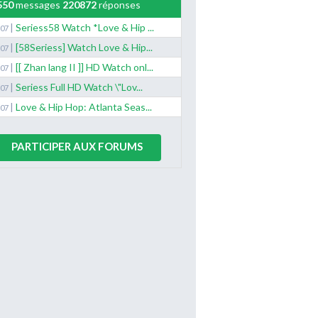
550
messages
220872
réponses
|
Seriess58 Watch *Love & Hip ...
/07
|
[58Seriess] Watch Love & Hip...
/07
|
[[ Zhan lang II ]] HD Watch onl...
/07
|
Seriess Full HD Watch \"Lov...
/07
|
Love & Hip Hop: Atlanta Seas...
/07
PARTICIPER AUX FORUMS