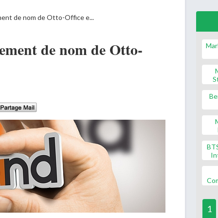
ent de nom de Otto-Office e...
gement de nom de Otto-
Mar
S
Be
BT
In
Co
1