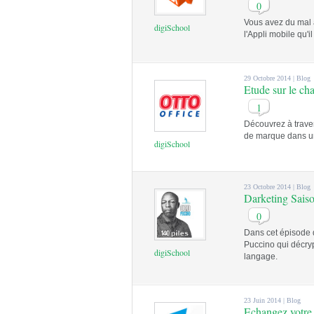
0
Vous avez du mal 
digiSchool
l'Appli mobile qu'il
29 Octobre 2014 |
Blog
Etude sur le ch
1
Découvrez à traver
de marque dans u
digiSchool
23 Octobre 2014 |
Blog
Darketing Sais
0
Dans cet épisode d
Puccino qui décryp
digiSchool
langage.
23 Juin 2014 |
Blog
Echangez votre 