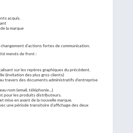
ents acquis.
ant
é de la marque
e changement d’actions fortes de communication.
été menés de front :
talisant sur les repères graphiques du précédent.
e (invitation des plus gros clients)
 au travers des documents administratifs d’entreprise
eau nom (email, téléphonie…)
 pour les produits distributeurs.
et mise en avant de la nouvelle marque.
vec une période transitoire d’affichage des deux