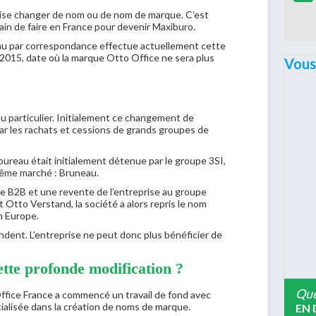
prise changer de nom ou de nom de marque. C’est
ain de faire en France pour devenir Maxiburo.
eau par correspondance effectue actuellement cette
er 2015, date où la marque Otto Office ne sera plus
Vous
u particulier. Initialement ce changement de
ar les rachats et cessions de grands groupes de
bureau était initialement détenue par le groupe 3SI,
ême marché : Bruneau.
B2B et une revente de l’entreprise au groupe
t Otto Verstand, la société a alors repris le nom
n Europe.
indent. L’entreprise ne peut donc plus bénéficier de
tte profonde modification ?
Que
fice France a commencé un travail de fond avec
ialisée dans la création de noms de marque.
EN 