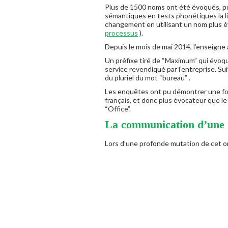
Plus de 1500 noms ont été évoqués, pui
sémantiques en tests phonétiques la li
changement en utilisant un nom plus év
processus
).
Depuis le mois de mai 2014, l’enseign
Un préfixe tiré de “Maximum” qui évoque
service revendiqué par l’entreprise. Suiv
du pluriel du mot “bureau” .
Les enquêtes ont pu démontrer une fo
français, et donc plus évocateur que l
“Office”.
La communication d’une 
Lors d’une profonde mutation de cet or