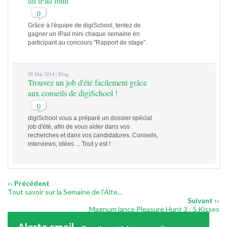
un iPad mini
0
Grâce à l'équipe de digiSchool, tentez de
gagner un iPad mini chaque semaine en
participant au concours "Rapport de stage".
28 Mai 2014 |
Blog
Trouvez un job d'été facilement grâce
aux conseils de digiSchool !
0
digiSchool vous a préparé un dossier spécial
job d'été, afin de vous aider dans vos
recherches et dans vos candidatures. Conseils,
interviews, idées ... Tout y est !
‹‹ Précédent
Tout savoir sur la Semaine de l’Alte...
Suivant ››
Magnum lance Pleasure Hunt 3 : 5 Kisses
Alerte email