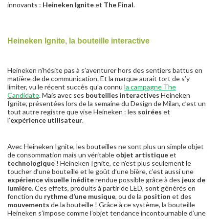
innovants :
Heineken Ignite
et
The Final
.
Heineken Ignite, la bouteille interactive
Heineken n’hésite pas à s’aventurer hors des sentiers battus en
matière de de communication. Et la marque aurait tort de s’y
limiter, vu le récent succès qu’a connu
la campagne The
Candidate
. Mais avec ses
bouteilles interactives
Heineken
Ignite, présentées lors de la semaine du Design de Milan, c’est un
tout autre registre que vise Heineken : les
soirées
et
l’
expérience utilisateur
.
Avec Heineken Ignite, les bouteilles ne sont plus un simple objet
de consommation mais un véritable
objet artistique
et
technologique
! Heineken Ignite, ce n’est plus seulement le
toucher d’une bouteille et le goût d’une bière, c’est aussi une
expérience visuelle inédite
rendue possible grâce à des
jeux de
lumière
. Ces effets, produits à partir de LED, sont générés en
fonction du
rythme d’une musique
, ou de la
position
et des
mouvements
de la bouteille ! Grâce à ce système, la bouteille
Heineken s’impose comme l’objet tendance incontournable d’une