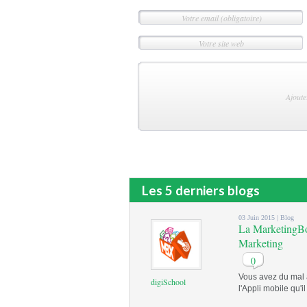
Les 5 derniers blogs
03 Juin 2015 |
Blog
La MarketingBox
Marketing
0
Vous avez du mal 
digiSchool
l'Appli mobile qu'il