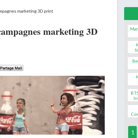
mpagnes marketing 3D print
 campagnes marketing 3D
Mar
S
Be
BT
In
Co
1