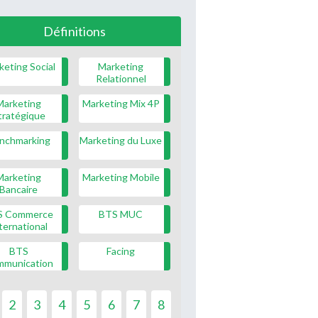
Définitions
keting Social
Marketing
Relationnel
Marketing
Marketing Mix 4P
tratégique
nchmarking
Marketing du Luxe
Marketing
Marketing Mobile
Bancaire
S Commerce
BTS MUC
ternational
BTS
Facing
mmunication
2
3
4
5
6
7
8