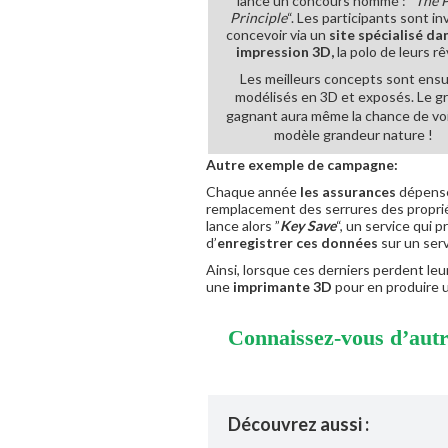
lance un concours nommé : “
The 
Principle
“. Les participants sont inv
concevoir via un
site spécialisé da
impression 3D,
la polo de leurs rê
Les meilleurs concepts sont ensu
modélisés en 3D et exposés.
Le g
gagnant aura même la chance de voi
modèle grandeur nature !
Autre exemple de campagne:
Chaque année
les assurances
dépense
remplacement des serrures des proprié
lance alors ”
Key Save
“, un service qui 
d’
enregistrer ces données
sur un serv
Ainsi, lorsque ces derniers perdent leur
une
imprimante 3D
pour en produire 
Connaissez-vous d’autre
Découvrez aussi :