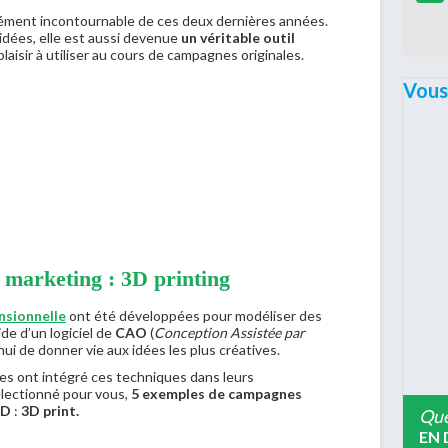
lément incontournable de ces deux dernières années.
idées, elle est aussi devenue
un véritable
outil
aisir à utiliser au cours de campagnes originales.
Vous
marketing : 3D printing
nsionnelle
ont été développées pour modéliser des
ide d’un logiciel de
CAO
(
Conception Assistée par
hui de donner vie aux idées les plus créatives.
ues ont intégré ces techniques dans leurs
électionné pour vous,
5 exemples de campagnes
3D
:
3D print.
Que
EN 