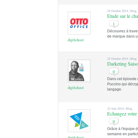
29 Octobre 2014 |
Blog
Etude sur le ch
1
Découvrez à traver
de marque dans u
digiSchool
23 Octobre 2014 |
Blog
Darketing Sais
0
Dans cet épisode d
Puccino qui décryp
digiSchool
langage.
23 Juin 2014 |
Blog
Echangez votre 
0
Grâce à l'équipe 
semaine en partic
digiSchool