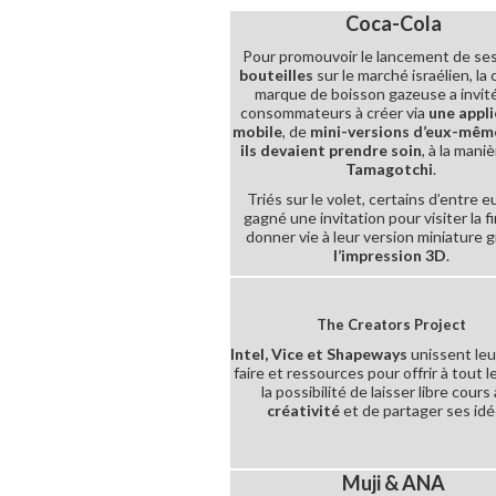
Coca-Cola
Pour promouvoir le lancement de se
bouteilles
sur le marché israélien, la
marque de boisson gazeuse a invit
consommateurs à créer via
une appl
mobile
, de
mini-versions d’eux-mêm
ils devaient prendre soin
, à la mani
Tamagotchi
.
Triés sur le volet, certains d’entre e
gagné une invitation pour visiter la f
donner vie à leur version miniature g
l’impression 3D
.
The Creators Project
Intel, Vice et Shapeways
unissent leu
faire et ressources pour offrir à tout 
la possibilité de laisser libre cours 
créativité
et de partager ses idé
Muji & ANA