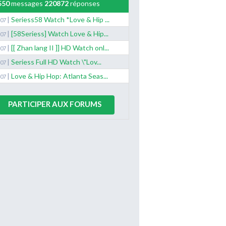
550
messages
220872
réponses
|
Seriess58 Watch *Love & Hip ...
/07
|
[58Seriess] Watch Love & Hip...
/07
|
[[ Zhan lang II ]] HD Watch onl...
/07
|
Seriess Full HD Watch \"Lov...
/07
|
Love & Hip Hop: Atlanta Seas...
/07
PARTICIPER AUX FORUMS