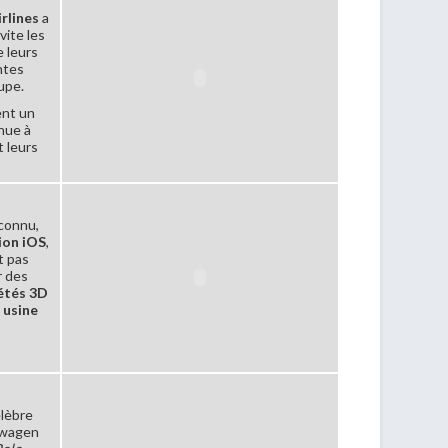
rlines
a
nvite les
 leurs
ntes
upe.
ent un
nue à
t leurs
econnu,
ion iOS
,
t pas
r des
étés 3D
 usine
élèbre
swagen