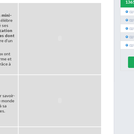
136
02
s
mini-
 célèbre
02
é ses
02
ication
es dont
02
ère d’un
02
ux ont
irme et
râce à
r savoir-
le monde
à sa
es.