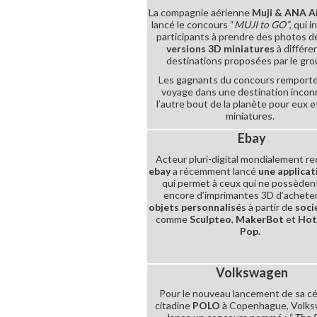
La compagnie aérienne
Muji & ANA Ai
lancé le concours “
MUJI to GO”
, qui i
participants à prendre des photos de
versions 3D miniatures
à différe
destinations proposées par le gro
Les gagnants du concours remport
voyage dans une destination incon
l’autre bout de la planète pour eux e
miniatures.
Ebay
Acteur pluri-digital mondialement r
ebay
a récemment lancé
une applicat
qui permet à ceux qui ne possèden
encore d’imprimantes 3D d’achete
objets personnalisé
s à partir de
soci
comme
Sculpteo
,
MakerBot
et
Hot
Pop.
Volkswagen
Pour le nouveau lancement de sa c
citadine
POLO
à Copenhague, Volk