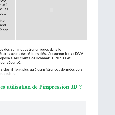
Polo
ité à
ns
les
ves.
ite
rand
r son
s des sommes astronomiques dans le
taires ayant égaré leurs clés.
L’assureur belge DVV
propose à ses clients de
scanner leurs clés
et
eur sécurisé.
s clés, il n’ont plus qu’à transférer ces données vers
un double.
s utilisation de l’impression 3D ?