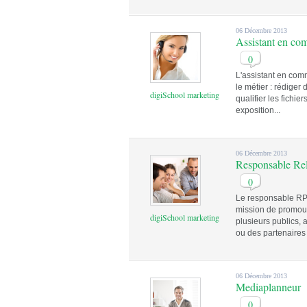
06 Décembre 2013
Assistant en co
0
L'assistant en com
le métier : rédige
digiSchool marketing
qualifier les fichie
exposition...
06 Décembre 2013
Responsable Rel
0
Le responsable RP,
mission de promouvo
digiSchool marketing
plusieurs publics, 
ou des partenaire
06 Décembre 2013
Mediaplanneur
0