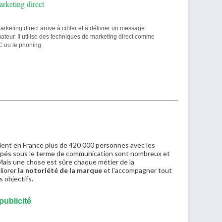
arketing direct
arketing direct arrive à cibler et à délivrer un message
teur. Il utilise des techniques de marketing direct comme
C ou le phoning.
ent en France plus de 420 000 personnes avec les
upés sous le terme de communication sont nombreux et
ais une chose est sûre chaque métier de la
liorer
la notoriété de la marque
et l'accompagner tout
s objectifs.
publicité