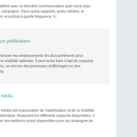
éfinit avec la direction communication quel est le plan
 campagne. Dans quels supports, quels médias, le
 et surtout à quelle fréquence. Il...
es publicitaires
de trouver les emplacements les plus pertinents pour
 visibilité optimale. Il peut aussi bien s'agit de supports
uels, ou encore des panneaux d'affichages ou des
ng.
 média
média est responsable de l'optimisation et de la visibilité
icitaire. Analysant les différents supports disponibles, il
ver les meilleurs relais disponibles pour sa campagne de