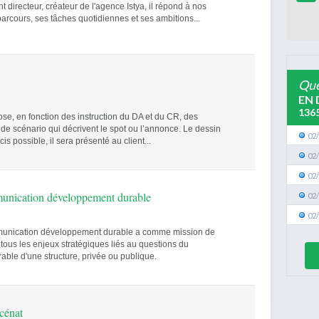
t directeur, créateur de l'agence Istya, il répond à nos
arcours, ses tâches quotidiennes et ses ambitions...
Que
EN 
136
e, en fonction des instruction du DA et du CR, des
de scénario qui décrivent le spot ou l’annonce. Le dessin
02
cis possible, il sera présenté au client...
02
02
unication développement durable
02
02
unication développement durable a comme mission de
 tous les enjeux stratégiques liés au questions du
ble d'une structure, privée ou publique.
cénat