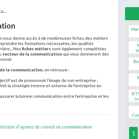
a...
ation
Mar
n
vous donne accès à de nombreuses fiches des métiers
prendre les formations nécessaires, les qualités
rrière... Nos
fiches métiers
sont également complétées
S
du
secteur de la communication
qui vous donneront des
ionnel.
Be
r de la communication
, on retrouve :
jectif est de promouvoir l’image de son entreprise ;
éfinit la stratégie interne et externe de l’entreprise en
BT
d’assurer la bonne communication entre l’entreprise et les
In
Co
directeur d’agence de conseil en communication
1