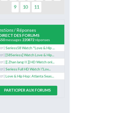
9
10
11
stions
/ Réponses
DIRECT DES FORUMS
550
messages
220872
réponses
|
Seriess58 Watch *Love & Hip ...
/07
|
[58Seriess] Watch Love & Hip...
/07
|
[[ Zhan lang II ]] HD Watch onl...
/07
|
Seriess Full HD Watch \"Lov...
/07
|
Love & Hip Hop: Atlanta Seas...
/07
PARTICIPER AUX FORUMS