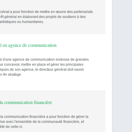
énat a pour fonction de mettre en œuvre des partenariats
rêt général en élaborant des projets de soutiens à des
 artistiques ou humanitaires.
al en agence de communication
ral d'une agence de communication endosse de grandes
ur concevoir, mettre en place et gérer les principales
giques de son agence, le directeur général doit savoir
 fin stratège.
la communication financière
la communication financière a pour fonction de gérer la
prise avec l'ensemble de la communauté financière, et
été de celle-ci.