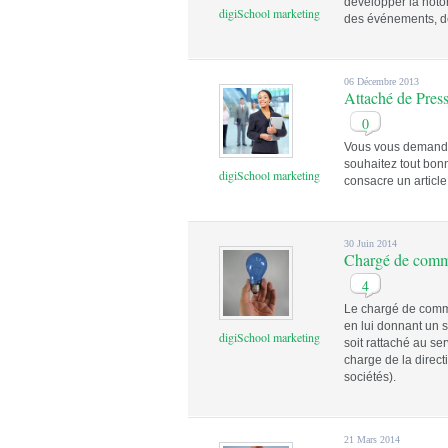
développer la notor
digiSchool marketing
des événements, de 
06 Décembre 2013
Attaché de Pres
0
Vous vous demandez
souhaitez tout bon
digiSchool marketing
consacre un article
30 Juin 2014
Chargé de comm
4
Le chargé de commu
en lui donnant un 
digiSchool marketing
soit rattaché au se
charge de la direct
sociétés).
21 Mars 2014