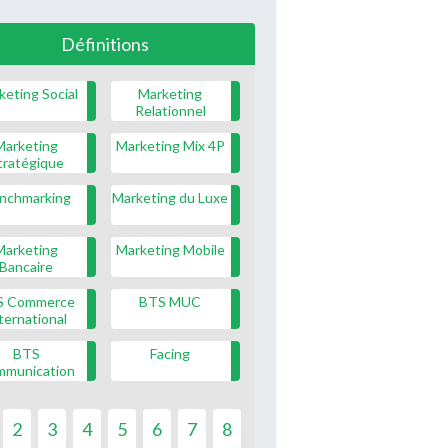
Définitions
keting Social
Marketing
Relationnel
Marketing
Marketing Mix 4P
tratégique
nchmarking
Marketing du Luxe
Marketing
Marketing Mobile
Bancaire
S Commerce
BTS MUC
ternational
BTS
Facing
mmunication
2
3
4
5
6
7
8