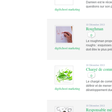
Damien est le récen
questions sur son p
digiSchool marketing
10 Décembre 2013
Roughman
0
Le roughman propos
roughs : esquisses 
digiSchool marketing
doit être le plus pré
10 Décembre 2013
Chargé de comm
0
Le chargé de comm
définir et de mener
digiSchool marketing
développement dura
10 Décembre 2013
Responsable mé