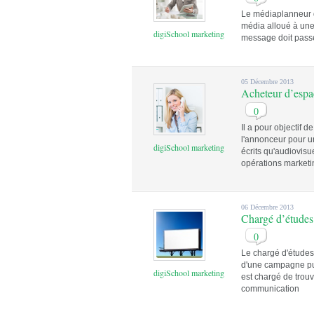
Le médiaplanneur d
média alloué à une
digiSchool marketing
message doit passer,
05 Décembre 2013
Acheteur d’espac
0
Il a pour objectif 
l'annonceur pour une
digiSchool marketing
écrits qu'audiovis
opérations marketi
06 Décembre 2013
Chargé d’études
0
Le chargé d'études 
d'une campagne publ
digiSchool marketing
est chargé de trou
communication