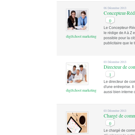
06 Décembre 2013
Concepteur-Réd
0
Le Concepteur-Rédac
le rédige de A à Z e
digiSchool marketing
possible pour la ci
publicitaire que l
03 Décembre 2013
Directeur de co
1
Le directeur de co
d'une entreprise. I
digiSchool marketing
aussi bien interne 
03 Décembre 2013
Chargé de commu
0
Le chargé de comm