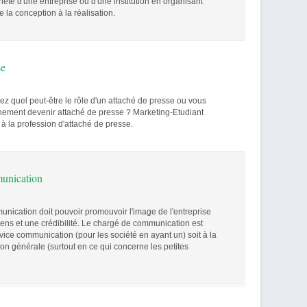
iété d'une entreprise ou d'une institution en organisant
la conception à la réalisation.
se
 quel peut-être le rôle d'un attaché de presse ou vous
nement devenir attaché de presse ? Marketing-Etudiant
 à la profession d'attaché de presse.
unication
nication doit pouvoir promouvoir l'image de l'entreprise
sens et une crédibilité. Le chargé de communication est
rvice communication (pour les société en ayant un) soit à la
ion générale (surtout en ce qui concerne les petites