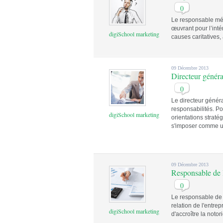
0
Le responsable méc
œuvrant pour l’inté
digiSchool marketing
causes caritatives,
09 Décembre 2013
Directeur génér
0
Le directeur géné
responsabilités. Po
digiSchool marketing
orientations straté
s'imposer comme un
09 Décembre 2013
Responsable de 
0
Le responsable de 
relation de l'entre
digiSchool marketing
d'accroître la notori