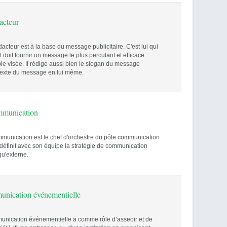
acteur
teur est à la base du message publicitaire. C'est lui qui
t doit fournir un message le plus percutant et efficace
ble visée. Il rédige aussi bien le slogan du message
e texte du message en lui même.
mmunication
mmunication est le chef d'orchestre du pôle communication
l définit avec son équipe la stratégie de communication
qu'externe.
nication événementielle
unication événementielle a comme rôle d’asseoir et de