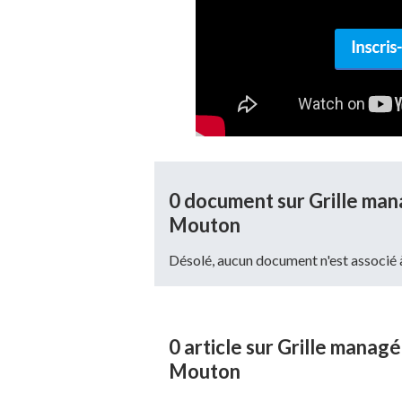
0 document sur Grille man
Mouton
La grille met en valeur 5 styles de man
Désolé, aucun document n'est associé à
l’humain varient :
Style de manager partisa
0 article sur Grille managé
Mouton
Partisan du
management laxiste, no
subordonnés. Il les laisse déterminer ce