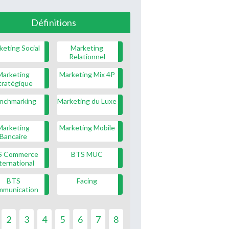
Définitions
keting Social
Marketing
Relationnel
Marketing
Marketing Mix 4P
tratégique
nchmarking
Marketing du Luxe
Marketing
Marketing Mobile
Bancaire
S Commerce
BTS MUC
ternational
BTS
Facing
mmunication
2
3
4
5
6
7
8