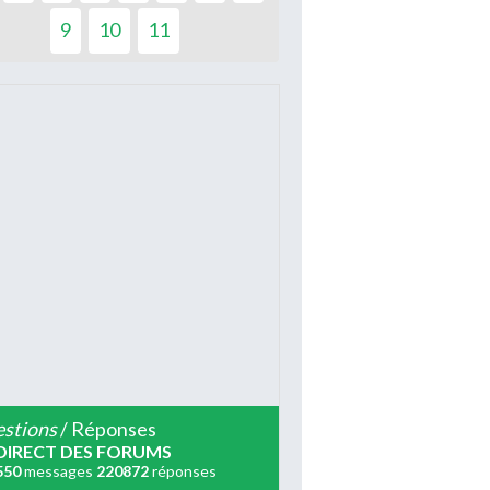
9
10
11
stions
/ Réponses
DIRECT DES FORUMS
550
messages
220872
réponses