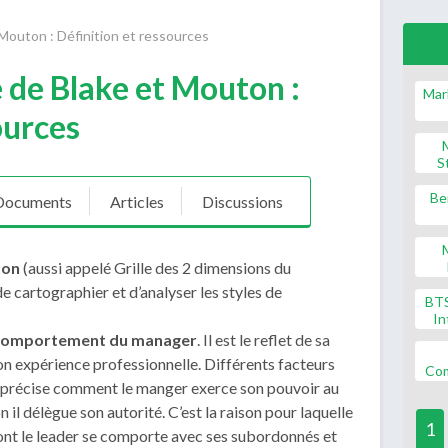
 Mouton : Définition et ressources
 de Blake et Mouton :
Mar
ources
S
Be
Documents
Articles
Discussions
ton
(aussi appelé Grille des 2 dimensions du
 cartographier et d’analyser les styles de
BT
In
 comportement du manager
. Il est le reflet de sa
son expérience professionnelle. Différents facteurs
Co
 précise comment le manger exerce son pouvoir au
n il délègue son autorité. C’est la raison pour laquelle
1
dont le leader se comporte avec ses subordonnés et