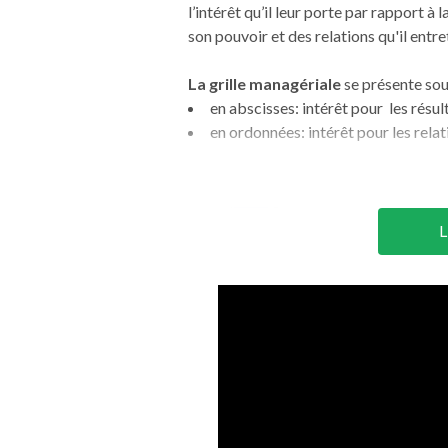
l’intérêt qu’il leur porte par rapport 
son pouvoir et des relations qu'il entr
La grille managériale
se présente sou
en abscisses: intérêt pour les résul
en ordonnées: intérêt pour les rel
L