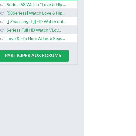
|
Seriess58 Watch *Love & Hip ...
/07
|
[58Seriess] Watch Love & Hip...
/07
|
[[ Zhan lang II ]] HD Watch onl...
/07
|
Seriess Full HD Watch \"Lov...
/07
|
Love & Hip Hop: Atlanta Seas...
/07
PARTICIPER AUX FORUMS