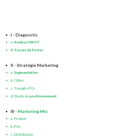
I - Diagnostic
a.
Analyse SWOT
B.
Forces de Porter
II - Stratégie Marketing
a.
Segmentation
b. Cibles
c. Triangle d'Or
d. Etude de
positionnement
III -
Marketing Mix
a. Produit
b. Prix
c. Distribution