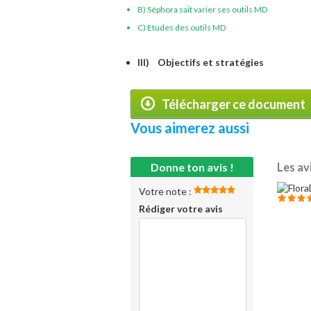
B) Séphora sait varier ses outils MD
C) Etudes des outils MD
III) Objectifs et stratégies
Télécharger ce document
Vous aimerez aussi
Donne ton avis !
Les av
Votre note :
Rédiger votre avis