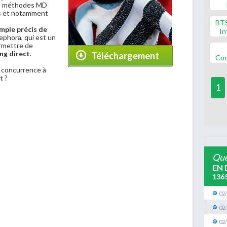
les méthodes MD
es et notamment
BT
mple précis de
In
ephora, qui est un
rmettre de
ng direct
.
Téléchargement
Co
a concurrence à
t ?
1
Que
EN 
136
02
02
02