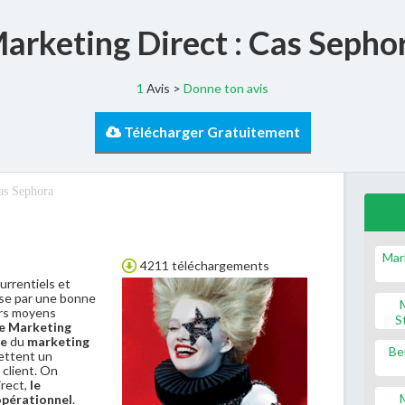
arketing Direct : Cas Sepho
1
Avis >
Donne ton avis
Télécharger Gratuitement
as Sephora
Mar
4211 téléchargements
rrentiels et
sse par une bonne
eurs moyens
S
e Marketing
le
du
marketing
Be
rmettent un
 client. On
irect,
le
opérationnel
.