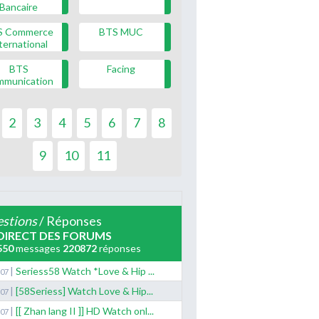
Bancaire
S Commerce
BTS MUC
ternational
BTS
Facing
mmunication
2
3
4
5
6
7
8
9
10
11
stions
/ Réponses
DIRECT DES FORUMS
550
messages
220872
réponses
|
Seriess58 Watch *Love & Hip ...
/07
|
[58Seriess] Watch Love & Hip...
/07
|
[[ Zhan lang II ]] HD Watch onl...
/07