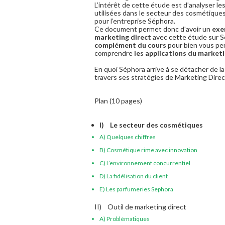
L’intérêt de cette étude est d’analyser 
utilisées dans le secteur des cosmétiqu
pour l’entreprise Séphora.
Ce document permet donc d'avoir un
exe
marketing direct
avec cette étude sur S
complément du cours
pour bien vous pe
comprendre
les applications du marketi
En quoi Séphora arrive à se détacher de l
travers ses stratégies de Marketing Direc
Plan (10 pages)
I) Le secteur des cosmétiques
A) Quelques chiffres
B) Cosmétique rime avec innovation
C) L’environnement concurrentiel
D) La fidélisation du client
E) Les parfumeries Sephora
II) Outil de marketing direct
A) Problématiques