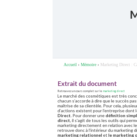
M
Accueil
›
Mémoire
›
Marketing Direct : C
Extrait du document
Retrouvez un cours complet sur le
marketing direct
Le marché des cosmétiques est très concu
chacun s’accorde à dire que le succès pa
maîtrise de sa clientèle. Pour cela, plusi
d’actions existent pour l’entreprise dont l
Direct
. Pour donner une
définition simp
direct
, il s'agit de tous les outils qui pe
marketing directement en relation avec le
retrouve donc à l'intérieur du marketing d
marketing relationnel
et
le marketing 