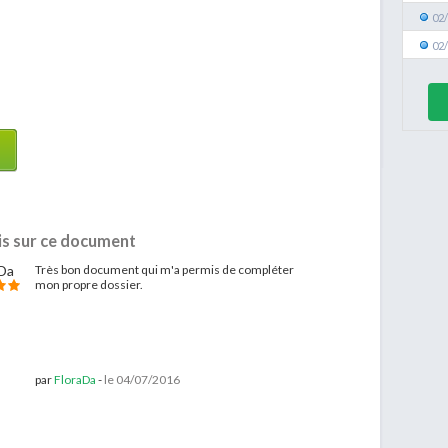
02
02
is sur ce document
Très bon document qui m'a permis de compléter
mon propre dossier.
par
FloraDa
-
le 04/07/2016