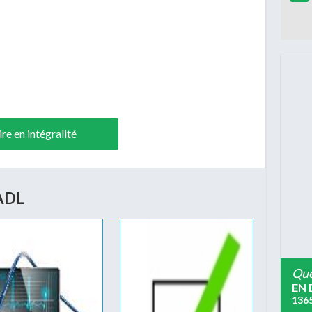
ire en intégralité
 ADL
est ensuite positionné en fonction de son cycle de
Que
EN 
136