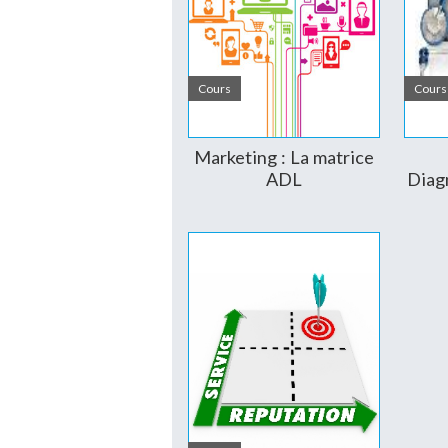
Croissance
Maturité
Déclin
Cours
Cours
Marketing : La matrice
ADL
Diag
Grâce à cette matrice, il est possible d
assurer son équilibre. Cela passe par
des activités qui nécessitent un inves