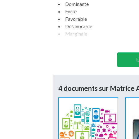
Dominante
Forte
Favorable
Défavorable
Marginale
L
4 documents sur Matrice
Chaque domaine d’activité stratégique 
vie à savoir, s’il se trouve en phase de :
Démarrage