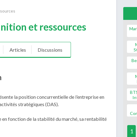
ssources
nition et ressources
Mar
Articles
Discussions
S
Be
n
BT
ésente la position concurrentielle de l’entreprise en
In
activités stratégiques (DAS).
Co
 en fonction de la stabilité du marché, sa rentabilité
1