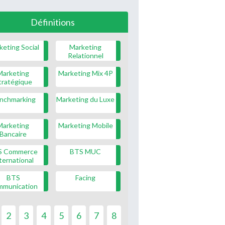
Définitions
keting Social
Marketing
Relationnel
Marketing
Marketing Mix 4P
tratégique
nchmarking
Marketing du Luxe
Marketing
Marketing Mobile
Bancaire
S Commerce
BTS MUC
ternational
BTS
Facing
mmunication
2
3
4
5
6
7
8