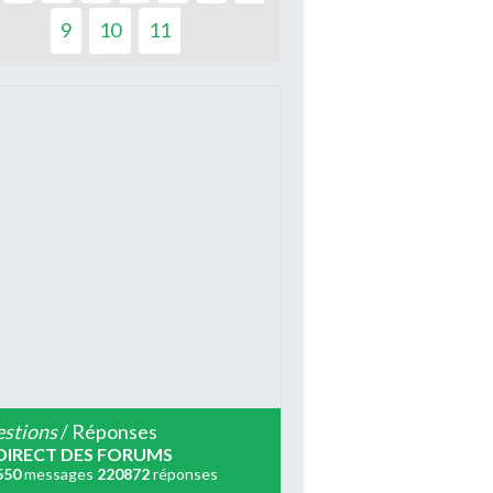
9
10
11
stions
/ Réponses
DIRECT DES FORUMS
550
messages
220872
réponses