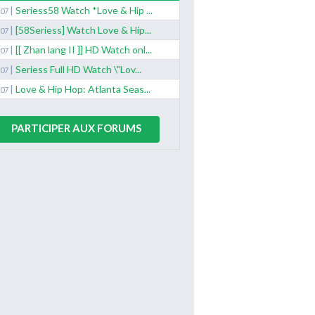
|
Seriess58 Watch *Love & Hip ...
/07
|
[58Seriess] Watch Love & Hip...
/07
|
[[ Zhan lang II ]] HD Watch onl...
/07
|
Seriess Full HD Watch \"Lov...
/07
|
Love & Hip Hop: Atlanta Seas...
/07
PARTICIPER AUX FORUMS