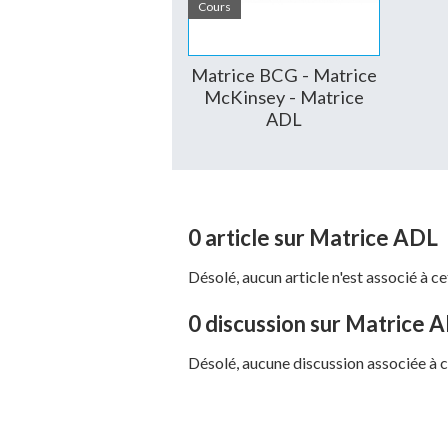
et celles qui sont génératrices de chiffr
Cours
En équilibrant son portefeuille d’activi
Matrice BCG - Matrice
des unes aux autres.
McKinsey - Matrice
ADL
Exemple de matrice AD
0 article sur Matrice ADL
Google est considéré comme l’un des m
sa notoriété et son développement il a
Désolé, aucun article n'est associé à c
internautes. Son portefeuille d’activité
0 discussion sur Matrice 
Ses services les plus connus sont :
Désolé, aucune discussion associée à c
Le moteur de recherche
Youtube
Chrome