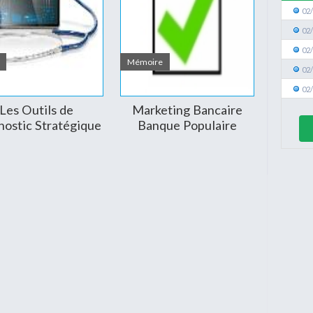
02
02
02
Mémoire
02
02
Les Outils de
Marketing Bancaire
nostic Stratégique
Banque Populaire
’analyser l’ensemble du portefeuille d’activités et ainsi
 une analyse pointue de chaque DAS en tenant compte
tissement soutenu car peu rentables pour l’entreprise