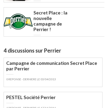
Perrier souhaite être présente partout (bars, clubs,
distributeurs, vente à emporter, etc.).
Secret Place : la
nouvelle
campagne de
Perrier !
4 discussions sur Perrier
Campagne de communication Secret Place
par Perrier
0 REPONSE
- DERNIERE LE 03/04/2013
Perrier et la communication
PESTEL Société Perrier
Perrier mène une
communication à 360 degrés
. En effet, la
marque est présente sur différents supports :
1 REPONSE
- DERNIERE LE 17/11/2011