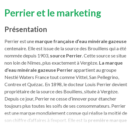
Perrier et le marketing
Présentation
Perrier est une
marque française d’eau minérale gazeuse
centenaire. Elle est issue de la source des Brouillens qui a été
nommée depuis 1903,
source Perrier
. Cette source se situe
non loin de Nîmes, plus exactement à Vergèze.
La marque
d’eau minérale gazeuse Perrier
appartient au groupe
Nestlé Waters France tout comme Vittel, San Pellegrino,
Contrex et Quézac. En 1898, le docteur Louis Perrier devient
propriétaire de la source des Bouillens, située à Vergèze.
Depuis ce jour, Perrier ne cesse d’innover pour étancher
toujours plus toutes les soifs de ses consommateurs. Perrier
est une marque mondialement connue qui réalise la moitié de
son chiffre d’affaires à l’export. Elle est la
première marque
mondiale d’eau gazeuse
et distribue ses produits dans plus