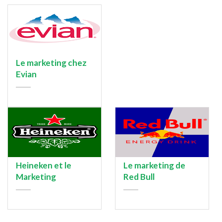
Le marketing chez
Evian
Heineken et le
Le marketing de
Vidéos
Marketing
Red Bull
La fameuse publicité qui lui a valu d’être censurée : « La main
de Perrier ». Cette publicité fait entièrement partie de
l’ADN
de Perrier
. En effet, la marque est réputée pour avoir des