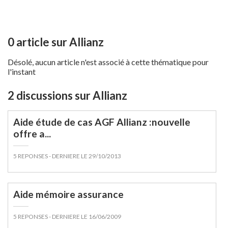
Comme bon nombre d’assureurs, Allianz entreprend une
profonde transformation de son offre. La transformation
numérique des compagnies d’assurances entraine des
0 article sur Allianz
modifications en termes de gestion des processus de vente
(dématérialisés), de communication (réseaux sociaux…) et de
Désolé, aucun article n'est associé à cette thématique pour
l'instant
services proposés.
2 discussions sur Allianz
Cette stratégie de conquête est tournée vers le client avec
l’optimisation de la qualité des services proposés. C’est donc
Aide étude de cas AGF Allianz :nouvelle
grâce à une innovation constante qu’Allianz se positionne
offre a...
parmi les leaders du marché et cherche à se distinguer de ses
concurrents.
5 REPONSES
- DERNIERE LE 29/10/2013
Aide mémoire assurance
Stratégie de communication
5 REPONSES
- DERNIERE LE 16/06/2009