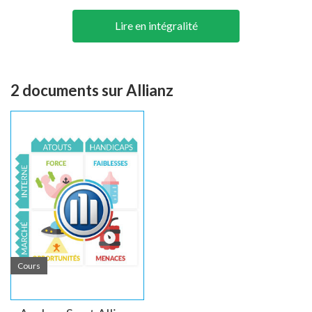
vers la fin des années 60.
Lire en intégralité
De 1996 à 2002 Les AGF se privatisent et réalisent de
nombreuses fusions notamment en partie avec Allianz. Ces
différentes stratégies de développement vont permettre à la
société de prendre de l’ampleur et de conquérir le marché
2 documents sur Allianz
mondial notamment sur l’assurance-crédit et l’assistance.
Ce n’est que dix ans plus tard, que AGF prendra le nom
d’Allianz (actionnaire majoritaire fondé en 1980 en
Allemagne).
Cette fusion-absorption va permettre d’accroitre le champ
d’action d’Allianz en propulsant l’allemand au rang de leader
mondial.
Cours
Cibles