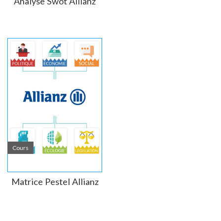
Analyse Swot Allianz
Allianz possède une gamme complète de services pour :
Les particuliers
: IARD, assurance vie et épargne, gestion
d’actifs…
Les professionnels
: assurances dommage, risques
émergents, microassurance et microfinance…
Leader dans l’assurance et la finance, le groupe a su
développer son portefeuille de services afin de pouvoir
couvrir l’ensemble des risques de leurs clients ou prospects.
Cours
Matrice Pestel Allianz
Concept marketing