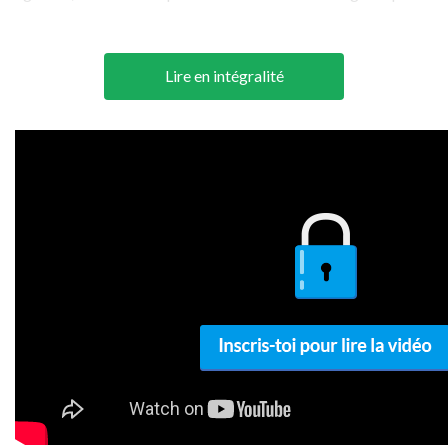
créer le Buzz
est primordial. Celles-ci prévoient même des
budgets juridiques, pour les frais de justice consécutifs à la
réalisation de l'action.
Lire en intégralité
Exemples de Guérilla Marketing
Vous pourrez accéder dans
cette rubrique
:
- Aux documents partagés par la communauté sur ce thème
(
cours
,
exposés
et
mémoires
)
- Aux articles d'experts sur la guerilla marketing
- Aux articles d'actualité
TOUTES LES DEFINITIONS