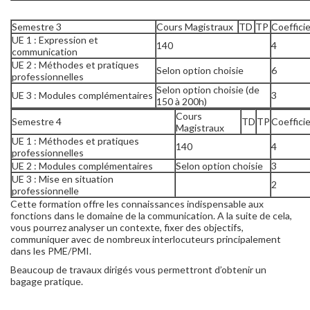
Semestre 3
Cours Magistraux
TD
TP
Coeffici
UE 1 : Expression et
140
4
communication
UE 2 : Méthodes et pratiques
Selon option choisie
6
professionnelles
Selon option choisie (de
UE 3 : Modules complémentaires
3
150 à 200h)
Cours
Semestre 4
TD
TP
Coeffici
Magistraux
UE 1 : Méthodes et pratiques
140
4
professionnelles
UE 2 : Modules complémentaires
Selon option choisie
3
UE 3 : Mise en situation
2
professionnelle
Cette formation offre les connaissances indispensable aux
fonctions dans le domaine de la communication. A la suite de cela,
vous pourrez analyser un contexte, fixer des objectifs,
communiquer avec de nombreux interlocuteurs principalement
dans les PME/PMI.
Beaucoup de travaux dirigés vous permettront d’obtenir un
bagage pratique.