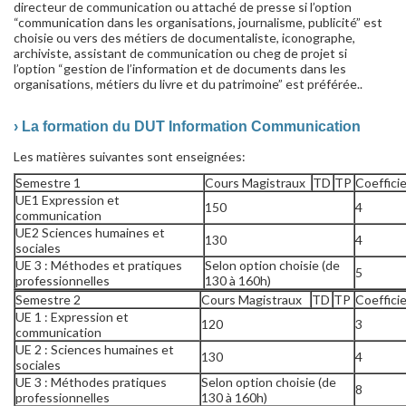
directeur de communication ou attaché de presse si l’option
“communication dans les organisations, journalisme, publicité” est
choisie ou vers des métiers de documentaliste, iconographe,
archiviste, assistant de communication ou cheg de projet si
l’option “gestion de l’information et de documents dans les
organisations, métiers du livre et du patrimoine” est préférée..
› La formation du DUT Information Communication
Les matières suivantes sont enseignées:
Semestre 1
Cours Magistraux
TD
TP
Coeffici
UE1 Expression et
150
4
communication
UE2 Sciences humaines et
130
4
sociales
UE 3 : Méthodes et pratiques
Selon option choisie (de
5
professionnelles
130 à 160h)
Semestre 2
Cours Magistraux
TD
TP
Coeffici
UE 1 : Expression et
120
3
communication
UE 2 : Sciences humaines et
130
4
sociales
UE 3 : Méthodes pratiques
Selon option choisie (de
8
professionnelles
130 à 160h)