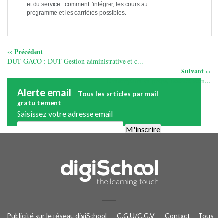
et du service : comment l'intégrer, les cours au
programme et les carrières possibles.
‹‹ Précédent
DUT GACO : DUT Gestion administrative et c...
Suivant ››
L’inscription en prepa, dossier, adm...
Alerte email
Tous les articles par mail
gratuitement
Saisissez votre adresse email
Une alerte mail par semaine maximum. Vous pourrez vous
désinscrire facilement. Aucune publicité.
Publicité sur le réseau digiSchool
-
C.G.U/C.G.V
-
Contact
- Tous