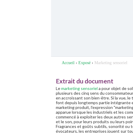
Accueil
›
Exposé
›
Marketing sensoriel
Extrait du document
Le
marketing sensoriel
a pour objet de sol
plusieurs des cinq sens du consommateur 
en accroissant son bien-être. Si la vue, le
font depuis longtemps partie intégrante e
marketing produit, l'expression "marketing
apparue lorsque les industriels et les co
commencé à exploiter les deux autres sens
et le son, pour leurs produits ou leurs poi
Fragrances et goûts subtils, sonorité ou 
évocateurs, les entreprises jouent sur tou