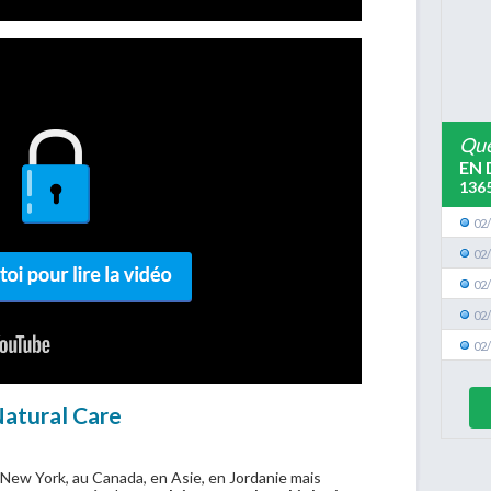
Que
EN 
136
02
02
02
02
02
Natural Care
 New York, au Canada, en Asie, en Jordanie mais