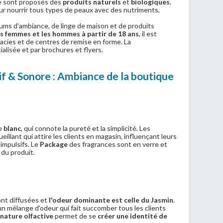
e sont proposés des
produits naturels
et
biologiques
.
our nourrir tous types de peaux avec des nutriments,
ms d'ambiance, de linge de maison et de produits
les femmes et les hommes à partir de 18 ans
, il est
acies et de centres de remise en forme. La
alisée et par brochures et flyers.
tif & Sonore : Ambiance de la boutique
le
blanc
, qui connote la pureté et la simplicité. Les
llant qui attire les clients en magasin, influençant leurs
impulsifs. Le
Package
des fragrances sont en verre et
 du produit.
ont diffusées et
l'odeur dominante est celle du Jasmin
.
un mélange d'odeur qui fait succomber tous les clients
gnature olfactive
permet de se
créer une identité de