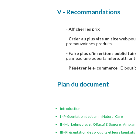
V - Recommandations
-
Afficher les prix
-
Créer au plus vite un site web
pour
promouvoir ses produits.
-
Faire plus d'insertions publicitai
panneau une odeurfamilière, attirante
-
Pénétrer le e-commerce
: E-bouti
Plan du document
Introduction
I - Présentation de Jasmin Natural Care
II - Marketing visuel, Olfactif & Sonore : Ambia
III - Présentation des produits et leurs bienfaits