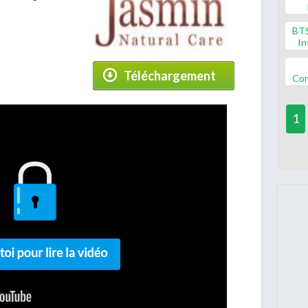
BT
In
Téléchargement
Co
1