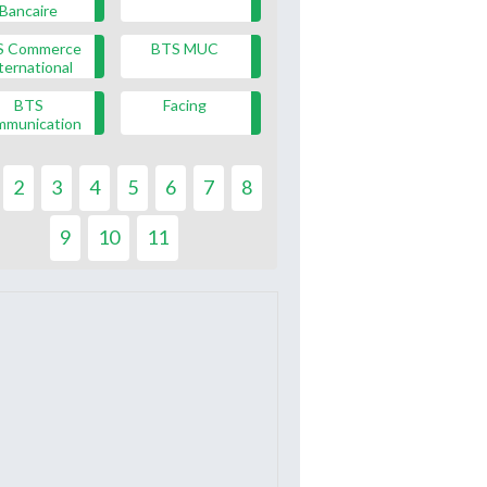
Bancaire
S Commerce
BTS MUC
ternational
BTS
Facing
mmunication
2
3
4
5
6
7
8
9
10
11