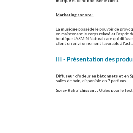
marque
et donc
fidéliser
le client.
Marketing sonore :
La
musique
possède le pouvoir de provoqu
en maintenant le corps relaxé et l'esprit 
boutique JASMIN Natural care qui diffuse
client un environnement favorable à l'achat
III - Présentation des produ
Diffuseur d'odeur en bâtonnets et en S
salles de bain, disponible en 7 parfums.
Spray Rafraîchissant
: Utiles pour le text