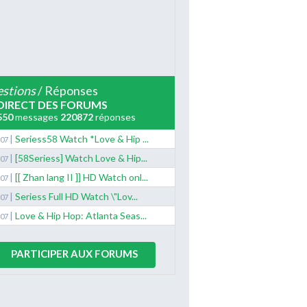
stions
/ Réponses
DIRECT DES FORUMS
550
messages
220872
réponses
|
Seriess58 Watch *Love & Hip ...
/07
|
[58Seriess] Watch Love & Hip...
/07
|
[[ Zhan lang II ]] HD Watch onl...
/07
|
Seriess Full HD Watch \"Lov...
/07
|
Love & Hip Hop: Atlanta Seas...
/07
PARTICIPER AUX FORUMS