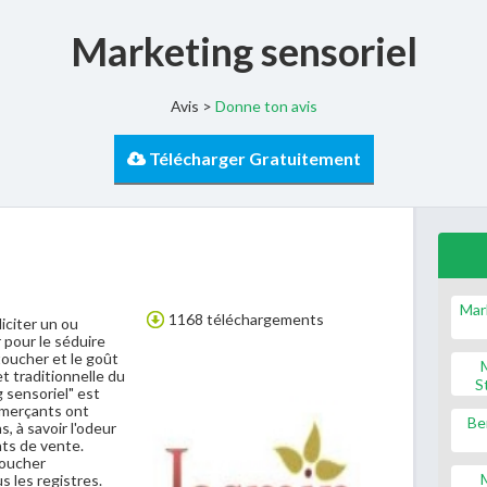
Marketing sensoriel
Avis >
Donne ton avis
Télécharger Gratuitement
Mar
1168 téléchargements
liciter un ou
pour le séduire
 toucher et le goût
t traditionnelle du
S
 sensoriel" est
mmerçants ont
Be
, à savoir l'odeur
nts de vente.
toucher
s les registres.