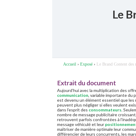
Le B
Accueil
›
Exposé
›
Le Brand Content des 
Extrait du document
Aujourd’hui avec la multiplication des off
communication
, variable importante du 
est devenu un élément essentiel que les
peuvent plus négliger si elles veulent exi
dans l’esprit des
consommateurs
. Seule
nombre de message publicitaire croissant
retrouvent parfois confrontées à l’inadéq
message véhiculé et leur
positionnemen
maîtriser de manière optimale leur commu
différencier de leurs concurrents, les ma