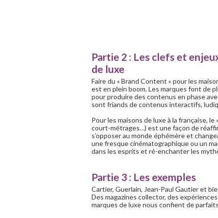
Partie 2 : Les clefs et enj
de luxe
Faire du « Brand Content » pour les maiso
est en plein boom. Les marques font de p
pour produire des contenus en phase ave
sont friands de contenus interactifs, ludi
Pour les maisons de luxe à la française, l
court-métrages…) est une façon de réaffi
s’opposer au monde éphémère et changean
une fresque cinématographique ou un mag
dans les esprits et ré-enchanter les myt
Partie 3 : Les exemples
Cartier, Guerlain, Jean-Paul Gautier et b
Des magazines collector, des expériences
marques de luxe nous confient de parfaits