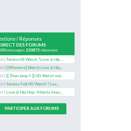
stions
/ Réponses
DIRECT DES FORUMS
550
messages
220872
réponses
|
Seriess58 Watch *Love & Hip ...
/07
|
[58Seriess] Watch Love & Hip...
/07
|
[[ Zhan lang II ]] HD Watch onl...
/07
|
Seriess Full HD Watch \"Lov...
/07
|
Love & Hip Hop: Atlanta Seas...
/07
PARTICIPER AUX FORUMS