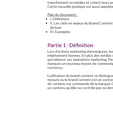
transforment en médias et créent leurs p
Cette nouvelle pratique est aussi appelé
Plan du document :
I. Défintions
II. Les clefs et enjeux du Brand Conten
de luxe
III. Exemples
Partie 1 : Définition
Lors d’actions marketing d’envergures, l
relativement bonnes. En plus des médias qu
qui relatent ses opérations marketing. D
marques un nouveau moyen de communiquer
contenus.
L’utilisation du brand content se disting
mesure ou le brand content est un conte
de contenu sur commande de la marque. Da
un contenu qu’elle ne contrôle pas ou dont e