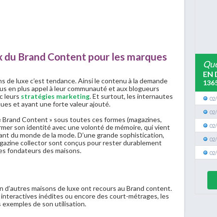
eux du Brand Content pour les marques
Que
EN 
ns de luxe c’est tendance. Ainsi le contenu à la demande
136
lus en plus appel à leur communauté et aux blogueurs
c leurs
stratégies marketing
. Et surtout, les internautes
02
ques et ayant une forte valeur ajouté.
02
e « Brand Content » sous toutes ces formes (magazines,
02
rmer son identité avec une volonté de mémoire, qui vient
t du monde de la mode. D’une grande sophistication,
02
azine collector sont conçus pour rester durablement
hes fondateurs des maisons.
02
ien d’autres maisons de luxe ont recours au Brand content.
 interactives inédites ou encore des court-métrages, les
 exemples de son utilisation.