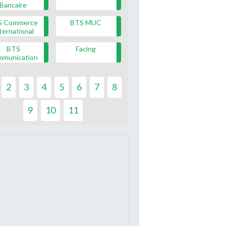
Bancaire
S Commerce
BTS MUC
ternational
BTS
Facing
mmunication
2
3
4
5
6
7
8
9
10
11