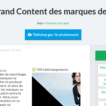
rand Content des marques de
Avis >
Donne ton avis
Télécharger Gratuitement
marques de luxe
Mar
934 téléchargements
res
la
plan de marchéage,
 marques ne
ster et perdurer
S
ment, en plus du
, les marques se
Be
uation entre le
t
. Ainsi, pour
nication et se
rques se