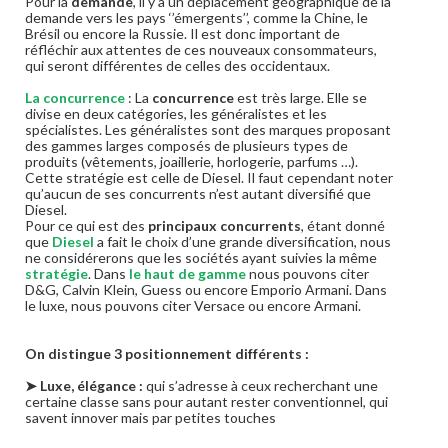
Pour la
demande
, il y a un déplacement géographique de la
demande vers les pays ‘’émergents’’, comme la Chine, le
Brésil ou encore la Russie. Il est donc important de
réfléchir aux attentes de ces nouveaux consommateurs,
qui seront différentes de celles des occidentaux.
La concurrence
: La
concurrence
est très large. Elle se
divise en deux catégories, les généralistes et les
spécialistes. Les généralistes sont des marques proposant
des gammes larges composés de plusieurs types de
produits (vêtements, joaillerie, horlogerie, parfums …).
Cette stratégie est celle de Diesel. Il faut cependant noter
qu’aucun de ses concurrents n’est autant diversifié que
Diesel.
Pour ce qui est des
principaux concurrents
, étant donné
que
Diesel
a fait le choix d’une grande diversification, nous
ne considérerons que les sociétés ayant suivies la même
stratégie
. Dans
le haut de gamme
nous pouvons citer
D&G, Calvin Klein, Guess ou encore Emporio Armani. Dans
le luxe, nous pouvons citer Versace ou encore Armani.
On distingue 3 positionnement différents :
➤ Luxe, élégance :
qui s’adresse à ceux recherchant une
certaine classe sans pour autant rester conventionnel, qui
savent innover mais par petites touches