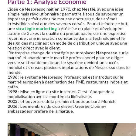
Partie 1 : Analyse Economie
L'idée de Nespresso naît en 1970, chez
Nestlé
, avec une idée
simple mais révolutionnaire : permettre à tous de savourer un
expresso parfait avec une mousse onctueuse, des arômes
irrésistibles ainsi que des saveurs corsés. Pour atteindre ce but,
une
stratégie marketing
a été mise en place et développée
autour de 3 axes : la qualité du produit basée sur une expertise
reconnue ; une innovation constante dans la technologie et le
design des machines ; un mode de distribution unique avec une
relation direct avec le client.
L'entreprise change de stratégie pour replacer
Nespresso
sur le
marché et abandonne le marché professionnel pour se diriger
vers le secteur domestique. Le système devient un succès
mondial et s'ensuit plusieurs implantations de Nespresso dans le
monde.
1996
: le système Nespresso Professional est introduit sur le
marché européen à destination des PME, restaurants, hôtels et
cafés.
1998
: Mise en ligne du site internet. C’est l’époque de la
mondialisation avec la montée du libéralisme.
2003
: et ouverture de la première boutique bar à Munich.
2006
: Les membres du club élisent George Clooney
ambassadeur préféré de la marque.