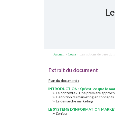
Le
Accueil
›
Cours
›
Les notions de base du 
Extrait du document
Plan du document :
INTRODUCTION : Qu'est-ce que le mar
➣ Le contexte2. Une première approch
➣ Définition du marketing et concepts
➣ La démarche marketing
LE SYSTEME D'INFORMATION MARKET
➣ L'enjeu