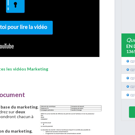
Que
EN 
136
02
tes les vidéos Marketing
02
02
02
document
02
e base du marketing
.
ndrez sur
deux
pondront chacun à
ion du marketing
,