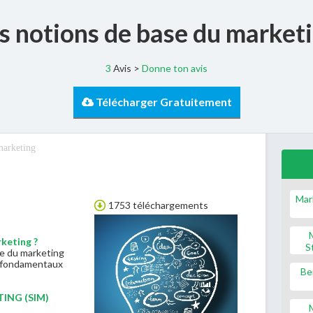
s notions de base du market
3
Avis >
Donne ton avis
Télécharger Gratuitement
marketing
Mar
1753 téléchargements
keting ?
S
e du marketing
 fondamentaux
Be
ING (SIM)