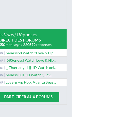
stions
/ Réponses
DIRECT DES FORUMS
550
messages
220872
réponses
|
Seriess58 Watch *Love & Hip ...
/07
|
[58Seriess] Watch Love & Hip...
/07
|
[[ Zhan lang II ]] HD Watch onl...
/07
|
Seriess Full HD Watch \"Lov...
/07
|
Love & Hip Hop: Atlanta Seas...
/07
PARTICIPER AUX FORUMS