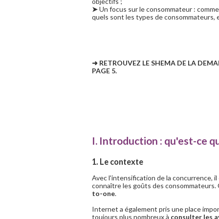
objectifs ;
➤
Un focus sur le consommateur : comment
quels sont les types de consommateurs, e
➜ RETROUVEZ LE SHEMA DE LA DEM
PAGE 5.
I. Introduction : qu'est-ce q
1. Le contexte
Avec l'intensification de la concurrence, 
connaître les goûts des consommateurs. 
to-one
.
Internet a également pris une place imp
toujours plus nombreux à
consulter les 