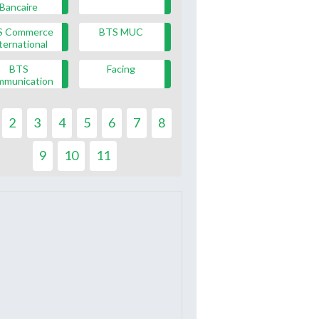
Bancaire
S Commerce
BTS MUC
ternational
BTS
Facing
mmunication
2
3
4
5
6
7
8
9
10
11