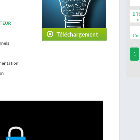
BT
In
TEUR
Téléchargement
Co
nnels
1
mentation
on