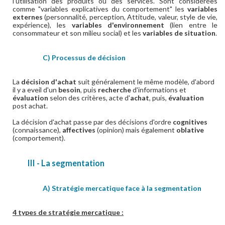
l'utilisation des produits ou des services. Sont considérées
comme "variables explicatives du comportement" les
variables
externes
(personnalité, perception, Attitude, valeur, style de vie,
expérience), les
variables d'environnement
(lien entre le
consommateur et son milieu social) et les
variables de situation
.
C) Processus de décision
La
décision d'achat
suit généralement le même modèle, d'abord
il y a eveil d'un
besoin
, puis
recherche
d'informations et
évaluation
selon des critères, acte d'
achat
, puis,
évaluation
post achat.
La décision d'achat passe par des décisions d'ordre
cognitives
(connaissance),
affectives
(opinion) mais également
oblative
(comportement).
III - La segmentation
A) Stratégie mercatique face à la segmentation
4 types de stratégie mercatique :