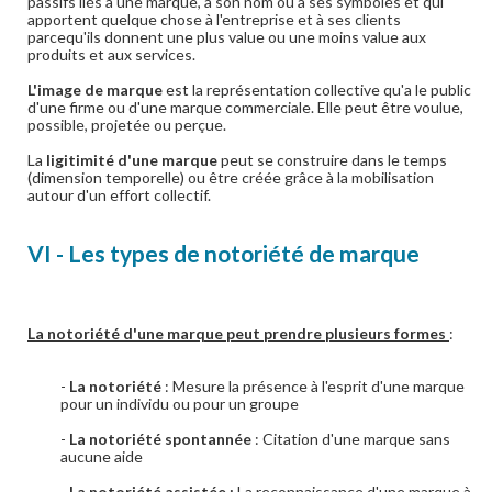
passifs liés à une marque, à son nom ou à ses symboles et qui
apportent quelque chose à l'entreprise et à ses clients
parcequ'ils donnent une plus value ou une moins value aux
produits et aux services.
L'image de marque
est la représentation collective qu'a le public
d'une firme ou d'une marque commerciale. Elle peut être voulue,
possible, projetée ou perçue.
La
ligitimité d'une marque
peut se construire dans le temps
(dimension temporelle) ou être créée grâce à la mobilisation
autour d'un effort collectif.
VI - Les types de notoriété de marque
La notoriété d'une marque peut prendre plusieurs formes
:
-
La notoriété
: Mesure la présence à l'esprit d'une marque
pour un individu ou pour un groupe
-
La notoriété spontannée
: Citation d'une marque sans
aucune aide
-
La notoriété assistée :
La reconnaissance d'une marque à