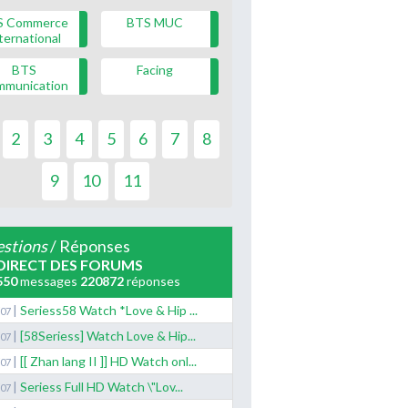
S Commerce
BTS MUC
ternational
BTS
Facing
mmunication
2
3
4
5
6
7
8
9
10
11
stions
/ Réponses
DIRECT DES FORUMS
550
messages
220872
réponses
|
Seriess58 Watch *Love & Hip ...
/07
|
[58Seriess] Watch Love & Hip...
/07
|
[[ Zhan lang II ]] HD Watch onl...
/07
|
Seriess Full HD Watch \"Lov...
/07