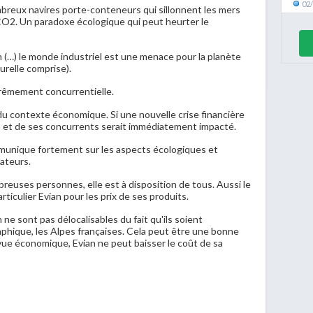
02
ombreux navires porte-conteneurs qui sillonnent les mers
CO2. Un paradoxe écologique qui peut heurter le
n (…) le monde industriel est une menace pour la planète
urelle comprise).
xtrêmement concurrentielle.
du contexte économique. Si une nouvelle crise financière
an et de ses concurrents serait immédiatement impacté.
mmunique fortement sur les aspects écologiques et
ateurs.
breuses personnes, elle est à disposition de tous. Aussi le
rticulier Evian pour les prix de ses produits.
ne sont pas délocalisables du fait qu'ils soient
phique, les Alpes françaises. Cela peut être une bonne
 vue économique, Evian ne peut baisser le coût de sa