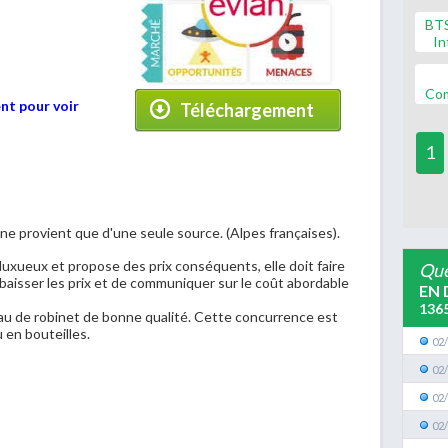
BT
In
Co
nt pour voir
Téléchargement
1
il ne provient que d'une seule source. (Alpes françaises).
luxueux et propose des prix conséquents, elle doit faire
Que
baisser les prix et de communiquer sur le coût abordable
EN 
136
au de robinet de bonne qualité. Cette concurrence est
u en bouteilles.
02
02
02
02