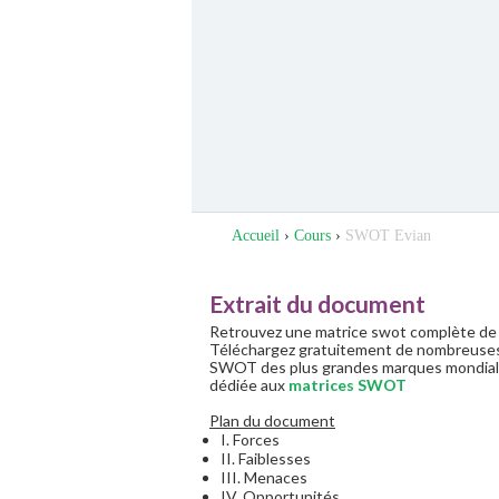
Accueil
›
Cours
›
SWOT Evian
Extrait du document
Retrouvez une matrice swot complète de
Téléchargez gratuitement de nombreuses
SWOT des plus grandes marques mondial
dédiée aux
matrices SWOT
Plan du document
I. Forces
II. Faiblesses
III. Menaces
IV. Opportunités