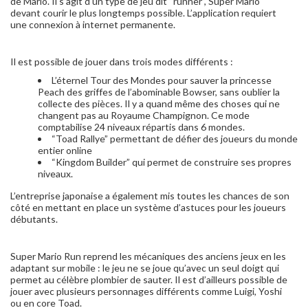
de Mario. Il s’agit d’un type de jeu dit “runner”, Super Mario
devant courir le plus longtemps possible. L’application requiert
une connexion à internet permanente.
Il est possible de jouer dans trois modes différents :
L’éternel Tour des Mondes pour sauver la princesse
Peach des griffes de l’abominable Bowser, sans oublier la
collecte des pièces. Il y a quand même des choses qui ne
changent pas au Royaume Champignon. Ce mode
comptabilise 24 niveaux répartis dans 6 mondes.
“Toad Rallye” permettant de défier des joueurs du monde
entier online
“Kingdom Builder” qui permet de construire ses propres
niveaux.
L’entreprise japonaise a également mis toutes les chances de son
côté en mettant en place un système d’astuces pour les joueurs
débutants.
Super Mario Run reprend les mécaniques des anciens jeux en les
adaptant sur mobile : le jeu ne se joue qu’avec un seul doigt qui
permet au célèbre plombier de sauter. Il est d’ailleurs possible de
jouer avec plusieurs personnages différents comme Luigi, Yoshi
ou en core Toad.