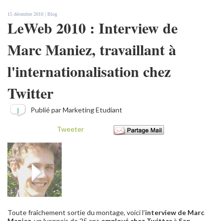
15 décembre 2010 |
Blog
LeWeb 2010 : Interview de
Marc Maniez, travaillant à
l'internationalisation chez
Twitter
1
Publié par Marketing Etudiant
Tweeter
Toute fraîchement sortie du montage, voici l’
interview de Marc
Maniez
, un lyonnais de 25 ans
employé chez Twitter
à
San