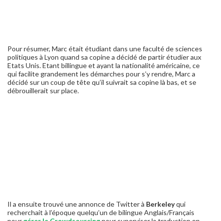
Pour résumer, Marc était étudiant dans une faculté de sciences
politiques à Lyon quand sa copine a décidé de partir étudier aux
Etats Unis. Etant billingue et ayant la nationalité américaine, ce
qui facilite grandement les démarches pour s’y rendre, Marc a
décidé sur un coup de tête qu’il suivrait sa copine là bas, et se
débrouillerait sur place.
Il a ensuite trouvé une annonce de Twitter à
Berkeley
qui
recherchait à l’époque quelqu’un de bilingue Anglais/Français
pour
gérer le Crowdsourcing
pour superviser la traduction en