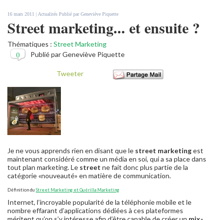
16 mars 2011 |
Actualités
Publié par
Geneviève Piquette
Street marketing... et ensuite ?
Thématiques :
Street Marketing
0
Publié par Geneviève Piquette
Tweeter
Je ne vous apprends rien en disant que le
street marketing
est
maintenant considéré comme un média en soi, qui a sa place dans
tout plan marketing. Le
street
ne fait donc plus partie de la
catégorie «nouveauté» en matière de communication.
Définition du
Street Marketing et Guérilla Marketing
Internet, l’incroyable popularité de la téléphonie mobile et le
nombre effarant d’applications dédiées à ces plateformes
méritent qu’on s’y intéresse afin d’être capable de créer un
mix-