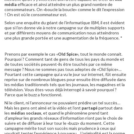
média
efficace et ainsi atteindre un plus grand nombre de
consommateurs. On «boucle la boucle» comme le dit l’expression
! On est où le consommateur est.
Selon une enquête du géant de l’informatique IBM, il est évident
que si l’on donne vie à notre campagne sur de multiples supports
et par différents moyens de communication nous atteindrons
une plus grande portée et une augmentation de la fréquence. *
Prenons par exemple le cas «
Old Spice
», tout le monde connait.
Pourquoi ? Comment tant de gens de tous les pays du monde et
de toutes sociétés peuvent-ils être touchés par ce même
message ? Nous ne sommes pas tous adeptes de «Old Spice»…
Pourtant cette campagne qui a vu le jour sur internet, fût ensuite
reprise sur de nombreux blogues pour ensuite être diffusée dans
les médias traditionnels tels que les journaux, les magazines et la
télévision. Vous êtes-vous déjà interrogé à savoir pourquoi ?
Parce que le buzz a fonctionné.
Ni le client, ni l’annonceur ne pouvaient prédire un tel succès…
Mais les gens ont aimé et la vidéo et l’ont
partagé
partout dans
les
médias sociaux
, et quand le phénomène prend tant
d’ampleur les grands réseaux d’information n’ont pas le choix de
suivre et de diffuser à leur tour le «buzz» du moment. Cette
campagne mérite tout son succès mais prudence à ceux qui
voudrait tenter l’expérience à nouveau… L’originalité est la norme