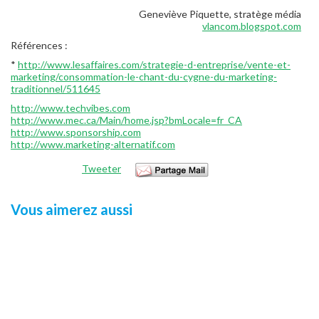
Geneviève Piquette, stratège média
vlancom.blogspot.com
Références :
*
http://www.lesaffaires.com/strategie-d-entreprise/vente-et-
marketing/consommation-le-chant-du-cygne-du-marketing-
traditionnel/511645
http://www.techvibes.com
http://www.mec.ca/Main/home.jsp?bmLocale=fr_CA
http://www.sponsorship.com
http://www.marketing-alternatif.com
Tweeter
Vous aimerez aussi