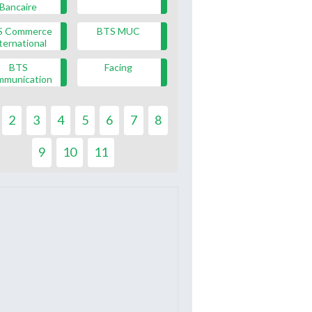
Bancaire
S Commerce
BTS MUC
ternational
BTS
Facing
mmunication
2
3
4
5
6
7
8
9
10
11