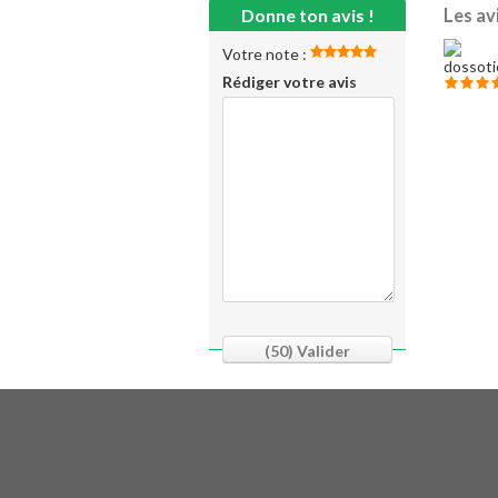
Donne ton avis !
Les av
Votre note :
Rédiger votre avis
(50)
Valider