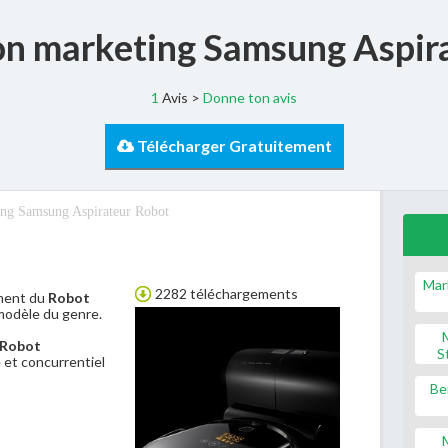
ion marketing Samsung Aspir
1
Avis >
Donne ton avis
Télécharger Gratuitement
ting Samsung Aspirateur Robot
Mar
2282 téléchargements
ment du
Robot
modèle du genre.
 Robot
S
 et concurrentiel
Be