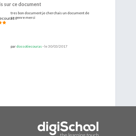
is sur ce document
tres bon document je cherchais un document de
ce genre merci
par
dossotiecouras
-
le 30/03/2017