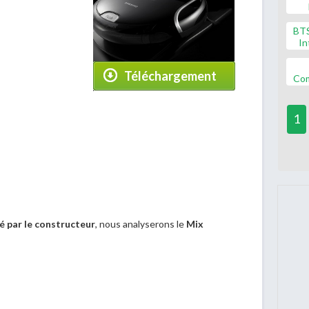
BT
In
Téléchargement
Co
1
xé par le constructeur
, nous analyserons le
Mix