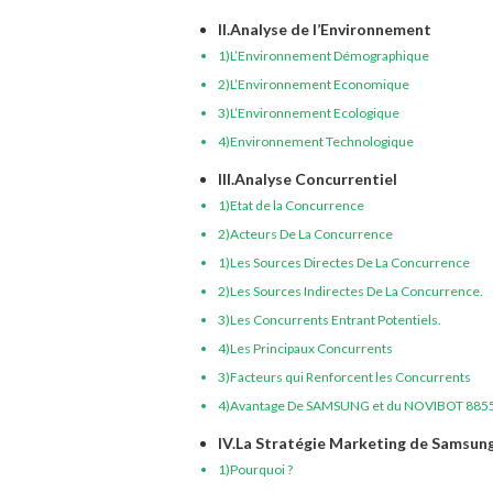
II.Analyse de l’Environnement
1)L’Environnement Démographique
2)L’Environnement Economique
3)L’Environnement Ecologique
4)Environnement Technologique
III.Analyse Concurrentiel
1)Etat de la Concurrence
2)Acteurs De La Concurrence
1)Les Sources Directes De La Concurrence
2)Les Sources Indirectes De La Concurrence.
3)Les Concurrents Entrant Potentiels.
4)Les Principaux Concurrents
3)Facteurs qui Renforcent les Concurrents
4)Avantage De SAMSUNG et du NOVIBOT 885
IV.La Stratégie Marketing de Samsun
1)Pourquoi ?