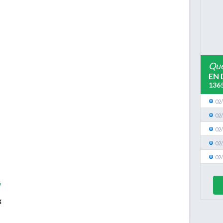
Que
EN 
136
02
02
02
02
02
5
g