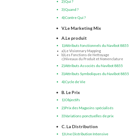
2)Qui ?
3)Quand ?
4)Contre Qui ?
V.Le Marketing Mix
A.Le produit
1)Attributs fonctionnels du Navibot 8855
a)Le Visionnary Mapping
b)Les Fonctions de Nettoyage
c)Niveaux du Produit et Nomenclature
2)Attributs Associés du Navibot 8855
3)Attributs Symboliques du Navibot 8855
4)Cycle de Vie
B. Le Prix
1)Objectifs
2)Prix des Magasins spécialisés
3)Variations ponctuelles de prix
C. La Distribution
1)Une Distribution Intensive