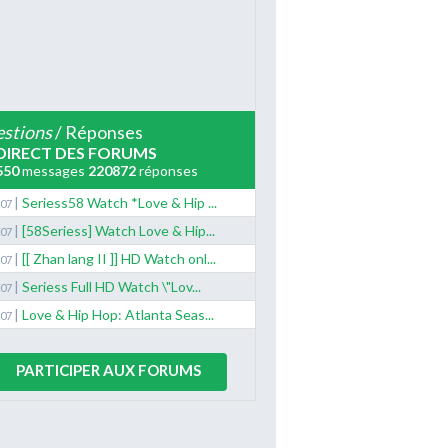
stions
/ Réponses
DIRECT DES FORUMS
550
messages
220872
réponses
|
Seriess58 Watch *Love & Hip ...
/07
|
[58Seriess] Watch Love & Hip...
/07
|
[[ Zhan lang II ]] HD Watch onl...
/07
|
Seriess Full HD Watch \"Lov...
/07
|
Love & Hip Hop: Atlanta Seas...
/07
PARTICIPER AUX FORUMS