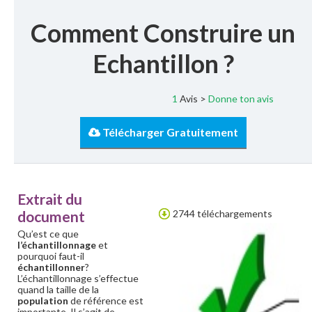
Comment Construire un
Echantillon ?
1
Avis >
Donne ton avis
Télécharger Gratuitement
Extrait du
document
2744 téléchargements
Qu’est ce que
l’échantillonnage
et
pourquoi faut-il
échantillonner
?
L’échantillonnage s’effectue
quand la taille de la
population
de référence est
importante. Il s’agit de