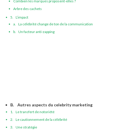
Combien les marques proposent-elles ?
Arbre des cachets
5. L’impact
a. La célébrité change de ton de la communication
b. Un facteur anti-zapping
B. Autres aspects du celebrity marketing
1. Le transfert de notoriété
2. Le cautionnement de la célébrité
3. Une stratégie