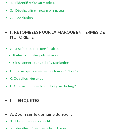
4. L’identification au modèle
5. Déculpabiliser le consommateur
6. Conclusion
II. RETOMBEES POUR LA MARQUE EN TERMES DE
NOTORIETE
A. Des risques non négligeables
Bades scandales publicitaires
Clés dangers du Celebrity Marketing
B. Les marques soutiennent leurs célébrités
C. De belles réussites
D. Quel avenir pour le celebrity marketing ?
III. ENQUETES
A. Zoom sur le domaine du Sport
1. Hors du monde sportif
2. Zinedine Zidane, égérie de la pub