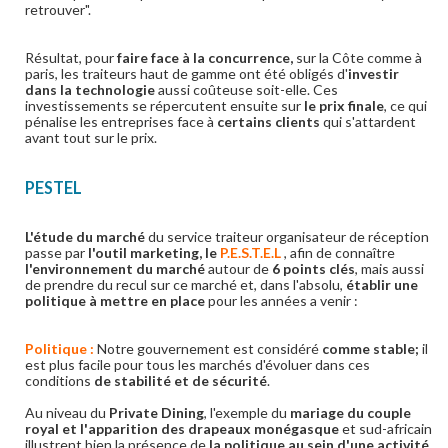
retrouver".
Résultat, pour
faire face à la concurrence,
sur la Côte comme à
paris, les traiteurs haut de gamme ont été obligés d'
investir
dans la technologie
aussi coûteuse soit-elle. Ces
investissements se répercutent ensuite sur
le prix finale
, ce qui
pénalise les entreprises face à
certains clients
qui s'attardent
avant tout sur le prix.
PESTEL
L'étude du marché
du service traiteur organisateur de réception
passe par
l'outil marketing, le
P.E.S.T.E.L
, afin de connaître
l'environnement du marché
autour de
6 points clés
, mais aussi
de prendre du recul sur ce marché et, dans l'absolu,
établir une
politique à mettre en place
pour les années a venir :
Politique :
Notre gouvernement est considéré
comme stable;
il
est plus facile pour tous les marchés d'évoluer dans ces
conditions
de stabilité et de sécurité
.
Au niveau du
Private Dining
, l'exemple du
mariage du couple
royal et l'apparition des drapeaux monégasque
et sud-africain
illustrent bien la présence de
la politique au sein d'une activité