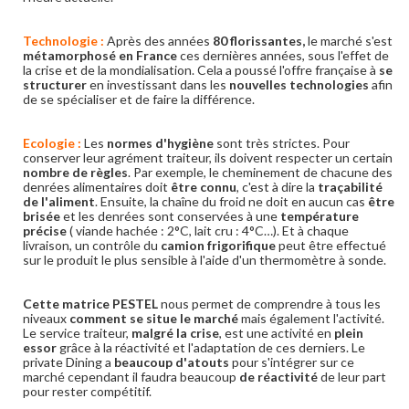
Technologie :
Après des années
80 florissantes,
le marché s'est
métamorphosé en France
ces dernières années, sous l'effet de
la crise et de la mondialisation. Cela a poussé l'offre française à
se
structurer
en investissant dans les
nouvelles technologies
afin
de se spécialiser et de faire la différence.
Ecologie :
Les
normes d'hygiène
sont très strictes. Pour
conserver leur agrément traiteur, ils doivent respecter un certain
nombre de règles
. Par exemple, le cheminement de chacune des
denrées alimentaires doit
être connu
, c'est à dire la
traçabilité
de l'aliment
. Ensuite, la chaîne du froid ne doit en aucun cas
être
brisée
et les denrées sont conservées à une
température
précise
( viande hachée : 2°C, lait cru : 4°C…). Et à chaque
livraison, un contrôle du
camion frigorifique
peut être effectué
sur le produit le plus sensible à l'aide d'un thermomètre à sonde.
Cette matrice PESTEL
nous permet de comprendre à tous les
niveaux
comment se situe le marché
mais également l'activité.
Le service traiteur,
malgré la crise
, est une activité en
plein
essor
grâce à la réactivité et l'adaptation de ces derniers. Le
private Dining a
beaucoup d'atouts
pour s'intégrer sur ce
marché cependant il faudra beaucoup
de réactivité
de leur part
pour rester compétitif.