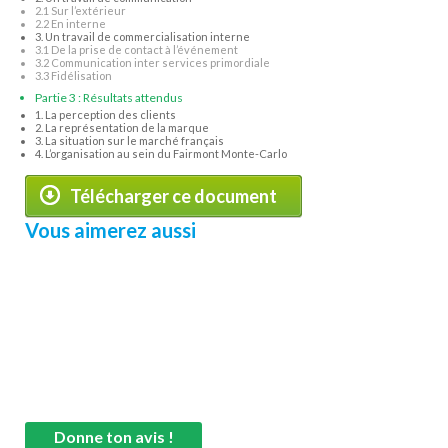
2.1 Sur l’extérieur
2.2 En interne
3. Un travail de commercialisation interne
3.1 De la prise de contact à l’événement
3.2 Communication inter services primordiale
3.3 Fidélisation
Partie 3 : Résultats attendus
1. La perception des clients
2. La représentation de la marque
3. La situation sur le marché français
4. L’organisation au sein du Fairmont Monte-Carlo
Télécharger ce document
Vous aimerez aussi
Donne ton avis !