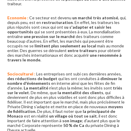
traiteur.
Economie :
Ce secteur est devenu
un marché très atomisé
, qui,
depuis peu, est en
restructuration
. En effet, les traiteurs les
plus réputés sont ceux qui ont
su s'adapter et saisir les
opportunités
qui se sont présentées à eux. La mondialisation
entraîne
une pression sur le marché
des traiteurs comme
beaucoup d'autres. En effet, les marchés qui peuvent être
occupés ne se
limitent plus seulement au local
mais au monde
entier. Des guerres se déroulent
entre traiteurs
pour obtenir
des marchés internationaux et donc acquérir
une renommée à
travers le monde
.
Socioculturel :
Les entreprises ont subi ces dernières années,
des réductions de budget
qui les ont conduites à
diminuer le
nombre d'évènements
en interne ainsi que les fêtes de fin
d'année.
La mentalité
n'est plus la même; les invités sont
triés
sur le volet
. De même, que
la mentalité des clients
, qui
deviennent de plus en plus volatiles et sont donc plus difficiles à
fidéliser. Il est important que le marché, mais plus précisément le
Private Dining s'adapte et mette en place de nouveaux
moyens
de fidélisation.
De plus, il faut noter que
la principauté de
Monaco
est en réalité
un village où tout se sait
, il est donc
important de faire attention à
son image
; d'autant plus que le
marché Corporate représente
50 % de Ca
du private Dining à
l'heure actuelle.