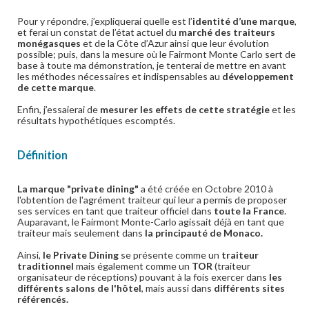
Pour y répondre, j’expliquerai quelle est l’
identité d’une marque
,
et ferai un constat de l’état actuel du
marché des traiteurs
monégasques
et de la Côte d’Azur ainsi que leur évolution
possible; puis, dans la mesure où le Fairmont Monte Carlo sert de
base à toute ma démonstration, je tenterai de mettre en avant
les méthodes nécessaires et indispensables au
développement
de cette marque
.
Enfin, j’essaierai de
mesurer les effets de cette stratégie
et les
résultats hypothétiques escomptés.
Définition
La marque "private dining"
a été créée en Octobre 2010 à
l'obtention de l'agrément traiteur qui leur a permis de proposer
ses services en tant que traiteur officiel dans
toute la France
.
Auparavant, le Fairmont Monte-Carlo agissait déjà en tant que
traiteur mais seulement dans
la principauté de Monaco.
Ainsi,
le Private Dining
se présente comme un
traiteur
traditionnel
mais également comme un
TOR
(traiteur
organisateur de réceptions) pouvant à la fois exercer dans
les
différents salons de l'hôtel
, mais aussi dans
différents sites
référencés.