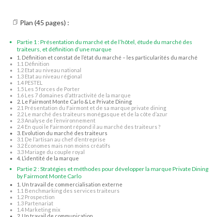
Plan (45 pages) :
Partie 1 : Présentation du marché et de l’hôtel, étude du marché des
traiteurs, et définition d’une marque
1. Définition et constat de l’état du marché – les particularités du marché
1.1 Définition
1.2 Etat au niveau national
1.3 Etat au niveau régional
1.4 PESTEL
1.5 Les 5 forces de Porter
1.6 Les 7 domaines d’attractivité de la marque
2. Le Fairmont Monte Carlo & Le Private Dining
2.1 Présentation du Fairmont et de sa marque private dining
2.2 Le marché des traiteurs monégasque et de la côte d’azur
2.3 Analyse de l’environnement
2.4 En quoi le Fairmont répond il au marché des traiteurs ?
3. Evolution du marché des traiteurs
3.1 De l’artisan au chef d’entreprise
3.2 Économes mais non moins créatifs
3.3 Mariage du couple royal
4. L’identité de la marque
Partie 2 : Stratégies et méthodes pour développer la marque Private Dining
by Fairmont Monte Carlo
1. Un travail de commercialisation externe
1.1 Benchmarking des services traiteurs
1.2 Prospection
1.3 Partenariat
1.4 Marketing mix
2. Un travail de communication