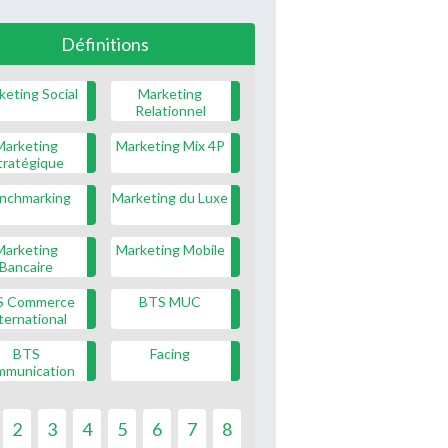
Définitions
keting Social
Marketing
Relationnel
Marketing
Marketing Mix 4P
tratégique
nchmarking
Marketing du Luxe
Marketing
Marketing Mobile
Bancaire
S Commerce
BTS MUC
ternational
BTS
Facing
mmunication
2
3
4
5
6
7
8