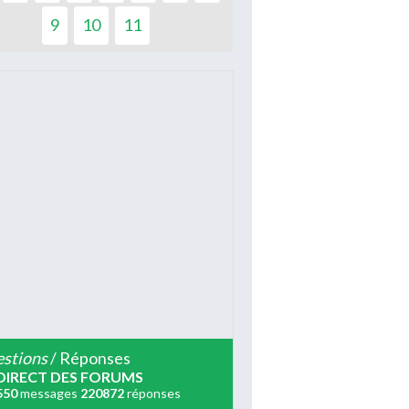
9
10
11
stions
/ Réponses
DIRECT DES FORUMS
550
messages
220872
réponses