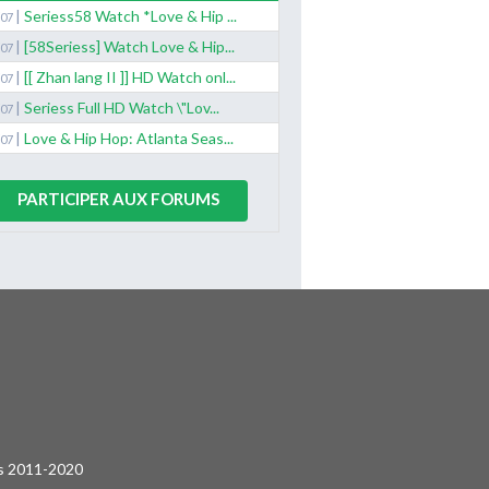
|
Seriess58 Watch *Love & Hip ...
/07
|
[58Seriess] Watch Love & Hip...
/07
|
[[ Zhan lang II ]] HD Watch onl...
/07
|
Seriess Full HD Watch \"Lov...
/07
|
Love & Hip Hop: Atlanta Seas...
/07
PARTICIPER AUX FORUMS
és 2011-2020