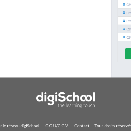
02
02
02
02
02
ur le réseau digiSchool
-
C.G.U/C.G.V
-
Contact
- Tous droits réserv