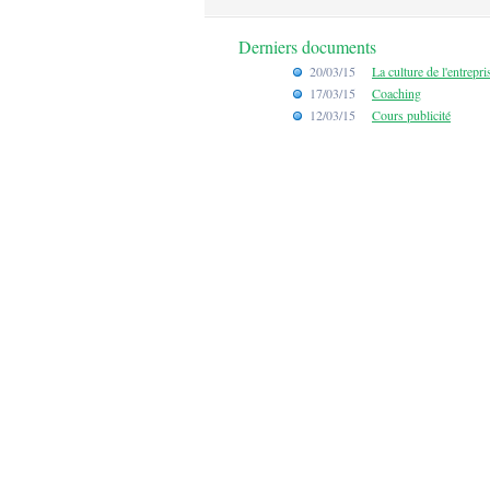
Derniers documents
20/03/15
La culture de l'entrepri
17/03/15
Coaching
12/03/15
Cours publicité