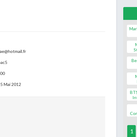
Mar
S
mae@hotmail.fr
Be
bac5
000
 15 Mai 2012
BT
In
Co
1