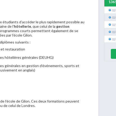
136
02
02
étudiants d’accéder le plus rapidement possible au
02
ine de l’
hôtellerie
, que celui de la
gestion
 programmes courts permettent également de se
02
es par l’école Glion.
02
 diplômes suivants :
 et restauration
res hôtelières générales (DEUHG)
res générales en gestion d’événements, sports et
lusivement en anglais)
de l’école de Glion. Ces deux formations peuvent
ou de celui de Londres.