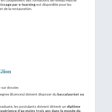
qu’en complément des formations de niveau Master
issage par e-learning
est disponible pour les
et de la restauration.
Glion
 sur dossier.
egree (licences) doivent disposer du
baccalauréat ou
graduate, les postulants doivent détenir un
diplôme
xpérience d’au moins trois ans dans le monde du