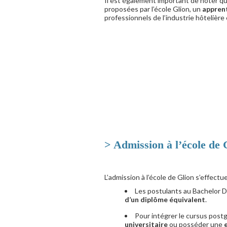
Il est également important de noter 
proposées par l’école Glion, un
apprent
professionnels de l’industrie hôtelière 
> Admission à l’école de 
L’admission à l’école de Glion s’effectue
Les postulants au Bachelor D
d’un diplôme équivalent
.
Pour intégrer le cursus post
universitaire
ou posséder une
e