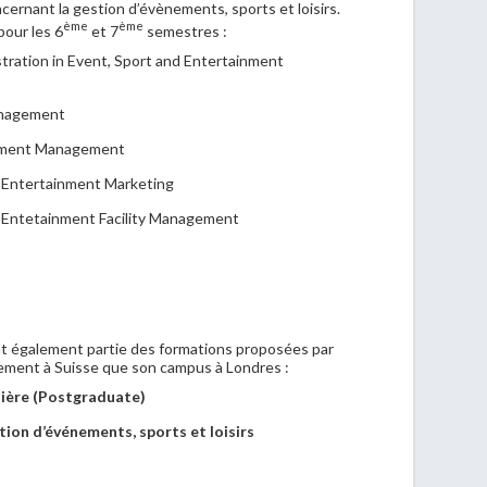
ernant la gestion d’évènements, sports et loisirs.
ème
ème
our les 6
et 7
semestres :
tration in Event, Sport and Entertainment
anagement
ainment Management
d Entertainment Marketing
d Entetainment Facility Management
 également partie des formations proposées par
issement à Suisse que son campus à Londres :
lière (Postgraduate)
ion d’événements, sports et loisirs