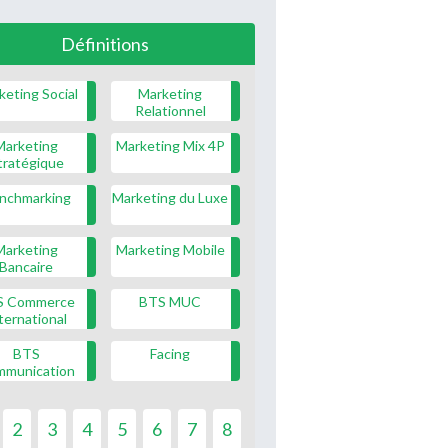
Définitions
keting Social
Marketing
Relationnel
Marketing
Marketing Mix 4P
tratégique
nchmarking
Marketing du Luxe
Marketing
Marketing Mobile
Bancaire
S Commerce
BTS MUC
ternational
BTS
Facing
mmunication
2
3
4
5
6
7
8