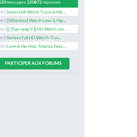
550
messages
220872
réponses
|
Seriess58 Watch *Love & Hip ...
/07
|
[58Seriess] Watch Love & Hip...
/07
|
[[ Zhan lang II ]] HD Watch onl...
/07
|
Seriess Full HD Watch \"Lov...
/07
|
Love & Hip Hop: Atlanta Seas...
/07
PARTICIPER AUX FORUMS