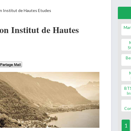
on Institut de Hautes Etudes
ion Institut de Hautes
Mar
S
Be
BT
In
Co
1