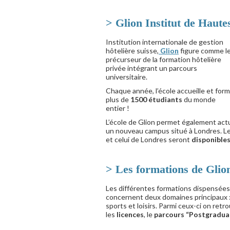
> Glion Institut de Haute
Institution internationale de gestion
hôtelière suisse,
Glion
figure comme l
précurseur de la formation hôtelière
privée intégrant un parcours
universitaire.
Chaque année, l’école accueille et for
plus de
1500 étudiants
du monde
entier !
L’école de Glion permet également actu
un nouveau campus situé à Londres. Les
et celui de Londres seront
disponibles
> Les formations de Glion
Les différentes formations dispensées 
concernent deux domaines principaux : 
sports et loisirs. Parmi ceux-ci on retr
les
licences
, le
parcours “Postgradua