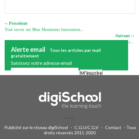
‹‹ Précédent
Tout savoir sur Blue Mountains Internation...
Suivant ››
Journées Portes Ouvertes des écoles de c...
Alerte email
Tous les articles par mail
gratuitement
Saisissez votre adresse email
Une alerte mail par semaine maximum. Vous pourrez vous
désinscrire facilement. Aucune publicité.
Publicité sur le réseau digiSchool
-
C.G.U/C.G.V
-
Contact
- Tous
droits réservés 2011-2020