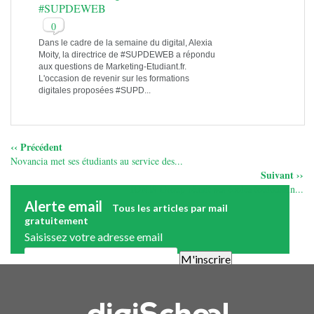
#SUPDEWEB
0
Dans le cadre de la semaine du digital, Alexia
Moity, la directrice de #SUPDEWEB a répondu
aux questions de Marketing-Etudiant.fr.
L'occasion de revenir sur les formations
digitales proposées #SUPD...
‹‹ Précédent
Novancia met ses étudiants au service des...
Suivant ››
IONIS Group réunit ses écoles toulousain...
Alerte email
Tous les articles par mail
gratuitement
Saisissez votre adresse email
Une alerte mail par semaine maximum. Vous pourrez vous
désinscrire facilement. Aucune publicité.