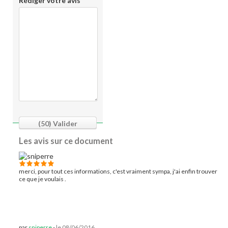
Rédiger votre avis
(50)
Valider
Les avis sur ce document
merci, pour tout ces informations, c'est vraiment sympa, j'ai enfin trouver
ce que je voulais .
par
sniperre
-
le 08/06/2016