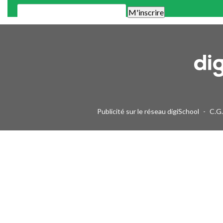
Une alerte mail par semaine maximum. Vous pourrez vous désinscri
Publicité sur le réseau digiSchool
-
C.G