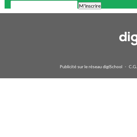
Une alerte mail par semaine maximum. Vous pourrez vous désinscri
Publicité sur le réseau digiSchool
-
C.G