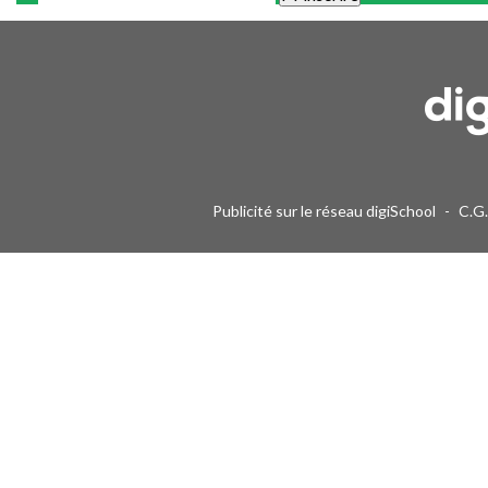
Une alerte mail par semaine maximum. Vous pourrez vous désinscri
Publicité sur le réseau digiSchool
-
C.G