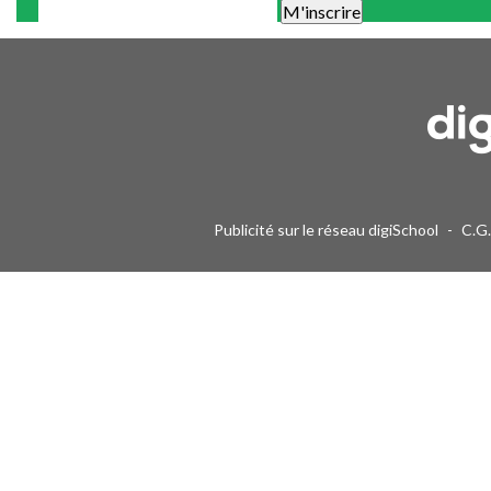
Une alerte mail par semaine maximum. Vous pourrez vous désinscri
Publicité sur le réseau digiSchool
-
C.G