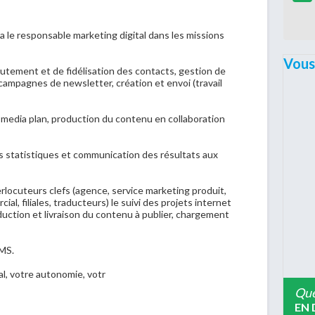
ra le responsable marketing digital dans les missions
Vous
rutement et de fidélisation des contacts, gestion de
campagnes de newsletter, création et envoi (travail
 media plan, production du contenu en collaboration
s statistiques et communication des résultats aux
erlocuteurs clefs (agence, service marketing produit,
l, filiales, traducteurs) le suivi des projets internet
duction et livraison du contenu à publier, chargement
CMS.
l, votre autonomie, votr
Que
EN 