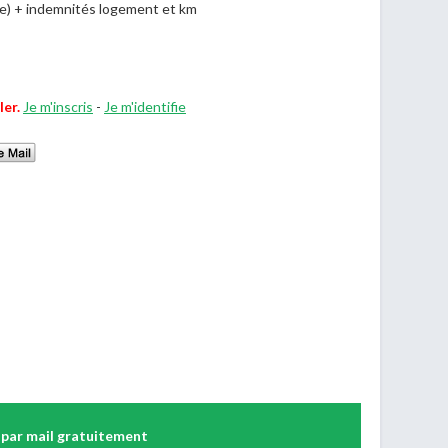
me) + indemnités logement et km
ler.
Je m'inscris
-
Je m'identifie
 par mail gratuitement