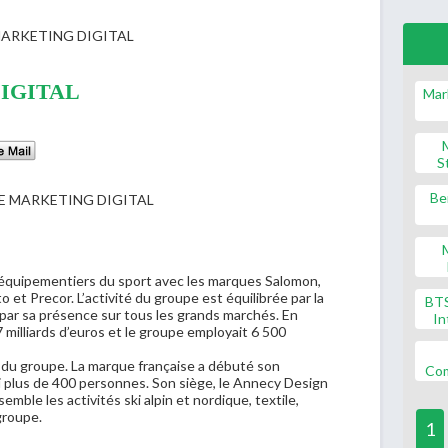
ARKETING DIGITAL
IGITAL
Mar
S
Be
 équipementiers du sport avec les marques Salomon,
 et Precor. L’activité du groupe est équilibrée par la
BT
t par sa présence sur tous les grands marchés. En
In
,7 milliards d’euros et le groupe employait 6 500
s du groupe. La marque française a débuté son
Co
i plus de 400 personnes. Son siège, le Annecy Design
mble les activités ski alpin et nordique, textile,
groupe.
1