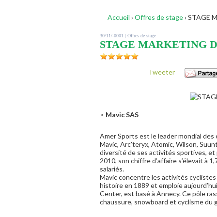
Accueil
›
Offres de stage
›
STAGE M
30/11/-0001 |
Offres de stage
STAGE MARKETING D
Tweeter
>
Mavic SAS
Amer Sports est le leader mondial des
Mavic, Arc’teryx, Atomic, Wilson, Suunto
diversité de ses activités sportives, e
2010, son chiffre d’affaire s’élevait à 1
salariés.
Mavic concentre les activités cycliste
histoire en 1889 et emploie aujourd’hu
Center, est basé à Annecy. Ce pôle rasse
chaussure, snowboard et cyclisme du 