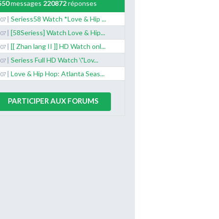
550
messages
220872
réponses
|
Seriess58 Watch *Love & Hip ...
/07
|
[58Seriess] Watch Love & Hip...
/07
|
[[ Zhan lang II ]] HD Watch onl...
/07
|
Seriess Full HD Watch \"Lov...
/07
|
Love & Hip Hop: Atlanta Seas...
/07
PARTICIPER AUX FORUMS