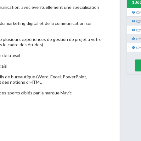
136
unication, avec éventuellement une spécialisation
02
02
 marketing digital et de la communication sur
02
de plusieurs expériences de gestion de projet à votre
02
ns le cadre des études)
02
 de travail
lais
ils de bureautique (Word, Excel, PowerPoint,
z des notions d’HTML
des sports ciblés par la marque Mavic