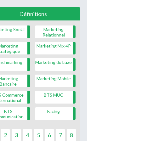
Définitions
keting Social
Marketing
Relationnel
Marketing
Marketing Mix 4P
tratégique
nchmarking
Marketing du Luxe
Marketing
Marketing Mobile
Bancaire
S Commerce
BTS MUC
ternational
BTS
Facing
mmunication
2
3
4
5
6
7
8