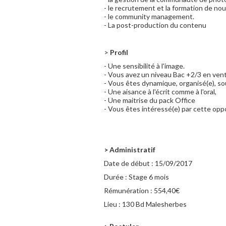
- le recrutement et la formation de n
- le community management.
- La post-production du contenu
>
Profil
- Une sensibilité à l'image.
- Vous avez un niveau Bac +2/3 en v
- Vous êtes dynamique, organisé(e), sou
- Une aisance à l'écrit comme à l'oral,
- Une maitrise du pack Office
- Vous êtes intéressé(e) par cette opp
> Administratif
Date de début :
15/09/2017
Durée :
Stage 6 mois
Rémunération :
554,40€
Lieu :
130 Bd Malesherbes