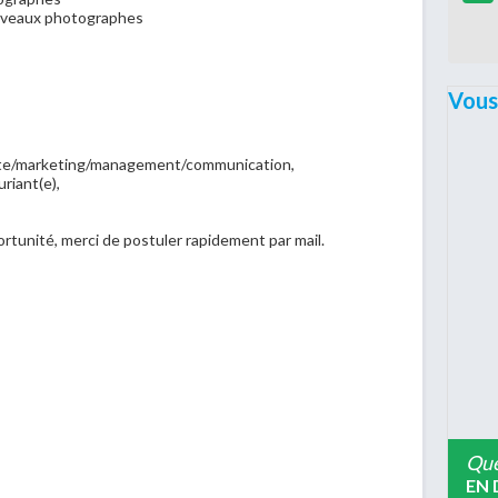
ouveaux photographes
Vous
ente/marketing/management/communication,
riant(e),
ortunité, merci de postuler rapidement par mail.
Que
EN 