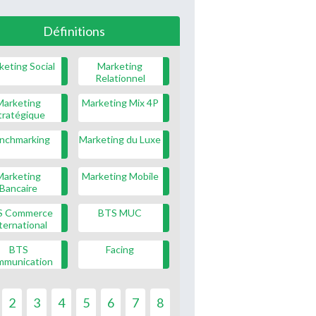
Définitions
keting Social
Marketing
Relationnel
Marketing
Marketing Mix 4P
tratégique
nchmarking
Marketing du Luxe
Marketing
Marketing Mobile
Bancaire
S Commerce
BTS MUC
ternational
BTS
Facing
mmunication
2
3
4
5
6
7
8