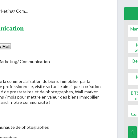
keting/ Com...
nication
Mar
S
Be
e la commercialisation de biens immobilier par la
ofessionnelle, visite virtuelle ainsi que la création
é de prestataires et de photographes, Wall-market
BT
s / mois pour mettre en valeur des biens immobilier
In
grandir notre communauté !
Co
mmunauté de photographes
1
tographes