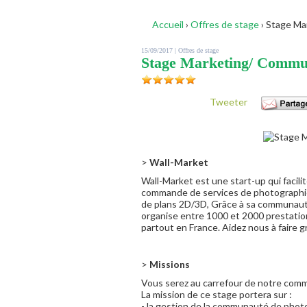
Accueil
›
Offres de stage
›
Stage Mar
15/09/2017 |
Offres de stage
Stage Marketing/ Commu
Tweeter
>
Wall-Market
Wall-Market est une start-up qui facilit
commande de services de photographie pr
de plans 2D/3D, Grâce à sa communaut
organise entre 1000 et 2000 prestation
partout en France. Aidez nous à faire 
>
Missions
Vous serez au carrefour de notre co
La mission de ce stage portera sur :
- la gestion de la communauté de pho