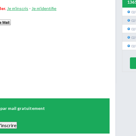
136
ler.
Je m'inscris
-
Je m'identifie
02
02
02
02
02
 par mail gratuitement