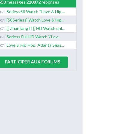
550
messages
220872
réponses
|
Seriess58 Watch *Love & Hip ...
/07
|
[58Seriess] Watch Love & Hip...
/07
|
[[ Zhan lang II ]] HD Watch onl...
/07
|
Seriess Full HD Watch \"Lov...
/07
|
Love & Hip Hop: Atlanta Seas...
/07
PARTICIPER AUX FORUMS