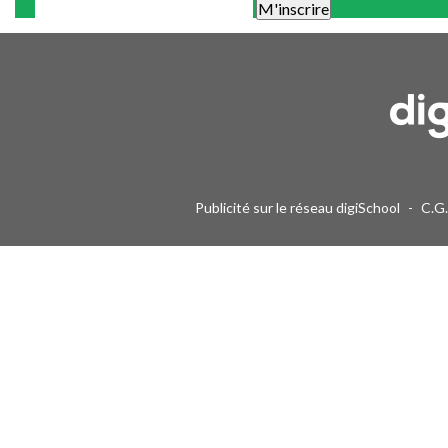
Une alerte mail par semaine maximum. Vous pourrez vous désinscri
Publicité sur le réseau digiSchool
-
C.G