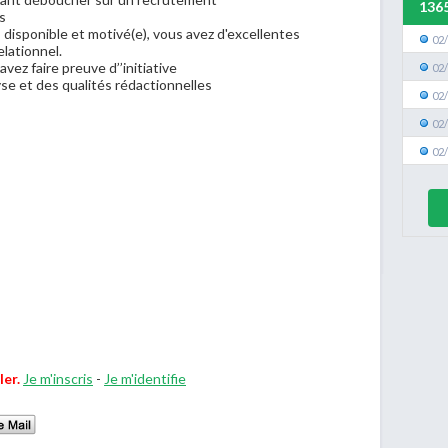
136
s
s disponible et motivé(e), vous avez d'excellentes
02
lationnel.
vez faire preuve d’’initiative
02
se et des qualités rédactionnelles
02
02
02
ler.
Je m'inscris
-
Je m'identifie