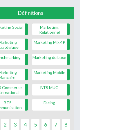
Définitions
keting Social
Marketing
Relationnel
Marketing
Marketing Mix 4P
tratégique
nchmarking
Marketing du Luxe
Marketing
Marketing Mobile
Bancaire
S Commerce
BTS MUC
ternational
BTS
Facing
mmunication
2
3
4
5
6
7
8