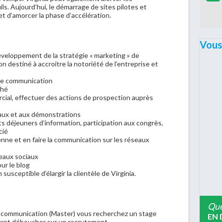
ls. Aujourd’hui, le démarrage de sites pilotes et
met d’amorcer la phase d’accélération.
Vous
 développement de la stratégie « marketing » de
n destiné à accroitre la notoriété de l’entreprise et
 de communication
ché
rcial, effectuer des actions de prospection auprès
aux et aux démonstrations
s déjeuners d’information, participation aux congrès,
cié
enne et en faire la communication sur les réseaux
seaux sociaux
our le blog
 susceptible d’élargir la clientèle de Virginia.
Que
-communication (Master) vous recherchez un stage
EN 
uvant déboucher sur un recrutement