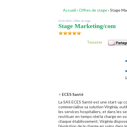
Accueil
›
Offres de stage
›
Stage Ma
01/01/2019 |
Offres de stage
Stage Marketing/com
Tweeter
>
ECES Santé
La SAS ECES Santé est une start-up c
commercialise sa solution Virginia, out
les services hospitaliers, et dans les s
restituer en temps réel la charge en s
chaque établissement. Virginia dispose
l’évolution de la charge en soins dans 