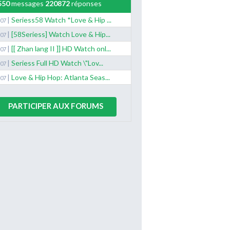
550
messages
220872
réponses
|
Seriess58 Watch *Love & Hip ...
/07
|
[58Seriess] Watch Love & Hip...
/07
|
[[ Zhan lang II ]] HD Watch onl...
/07
|
Seriess Full HD Watch \"Lov...
/07
|
Love & Hip Hop: Atlanta Seas...
/07
PARTICIPER AUX FORUMS