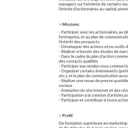
managers sur l’atteinte de certains seui
l’entrée d’actionnaires au capital, per
>
Missions
- Participer, avec les actionnaires, au
l’entreprise, et au plan de communicatio
l’intérêt des prospects
- Développer des actions et/ou outils
- Réaliser si besoin des études de mar
- Dans le cadre du plan d’action comme
des contacts qualifiés
- Participer aux rendez-vous commerci
- Organiser certains évènements (petit
etc.), et le plan de communication asso
- Réaliser une revue de presse quotidi
sociaux
- Animation du site internet et des ré
- Participation à la création d'articles p
- Participer et contribuer à toute action
>
Profil
De formation supérieure en marketing
de fin d’études de 6 mois environ, po