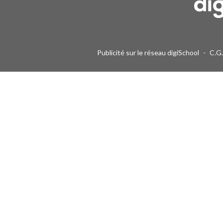
Publicité sur le réseau digiSchool
-
C.G