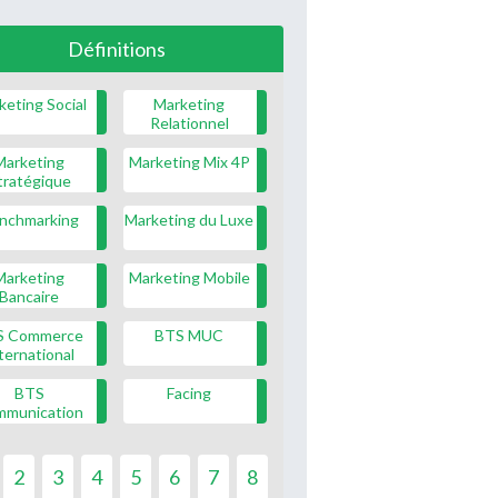
Définitions
keting Social
Marketing
Relationnel
Marketing
Marketing Mix 4P
tratégique
nchmarking
Marketing du Luxe
Marketing
Marketing Mobile
Bancaire
S Commerce
BTS MUC
ternational
BTS
Facing
mmunication
2
3
4
5
6
7
8