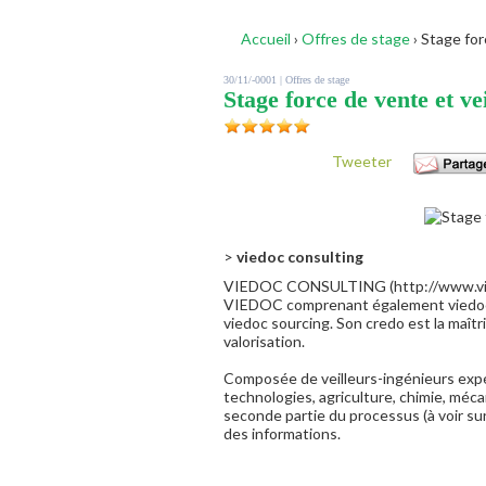
Accueil
›
Offres de stage
›
Stage for
30/11/-0001 |
Offres de stage
Stage force de vente et ve
Tweeter
>
viedoc consulting
VIEDOC CONSULTING (http://www.viedoc
VIEDOC comprenant également viedoc 
viedoc sourcing. Son credo est la maîtris
valorisation.
Composée de veilleurs-ingénieurs expé
technologies, agriculture, chimie, méc
seconde partie du processus (à voir sur v
des informations.