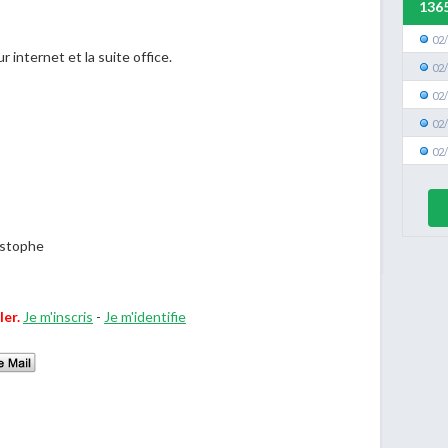
136
02
 internet et la suite office.
02
02
02
02
istophe
ler.
Je m'inscris
-
Je m'identifie