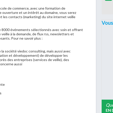
 école de commerce, avec une formation de
e ouverture et un intêrét au domaine, vous serez
 les contacts (marketing) du site internet veille
Vous
de 8000 événements sélectionnés avec soin et offrant
veille à la demande, de flux rss, newsletters et
sants. Pour ne savoir plus :
e la société viedoc consulting, mais aussi avec
cation et développement) de développer les
près des entreprises (services de veille), des
concerne aussi
nte
s
Que
EN 