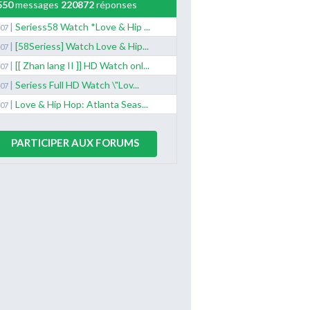
550
messages
220872
réponses
|
Seriess58 Watch *Love & Hip ...
/07
|
[58Seriess] Watch Love & Hip...
/07
|
[[ Zhan lang II ]] HD Watch onl...
/07
|
Seriess Full HD Watch \"Lov...
/07
|
Love & Hip Hop: Atlanta Seas...
/07
PARTICIPER AUX FORUMS