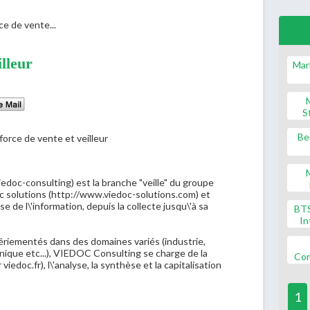
ce de vente...
illeur
Mar
S
Be
-consulting) est la branche "veille" du groupe
solutions (http://www.viedoc-solutions.com) et
e de l\'information, depuis la collecte jusqu\'à sa
BT
In
riementés dans des domaines variés (industrie,
anique etc...), VIEDOC Consulting se charge de la
Co
iedoc.fr), l\'analyse, la synthèse et la capitalisation
1