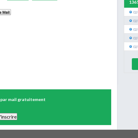
136
02
02
02
02
02
 par mail gratuitement
 Vous pourrez vous désinscrire facilement. Aucune