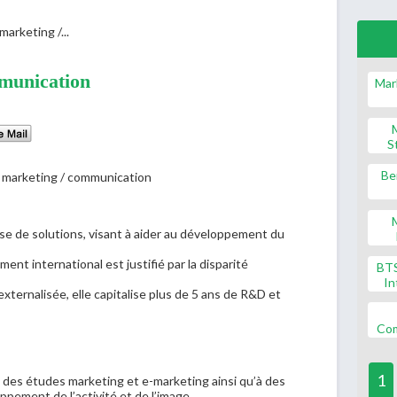
arketing /...
mmunication
Mar
S
Be
se de solutions, visant à aider au développement du
nt international est justifié par la disparité
BT
In
xternalisée, elle capitalise plus de 5 ans de R&D et
Co
1
à des études marketing et e-marketing ainsi qu’à des
ppement de l’activité et de l’image