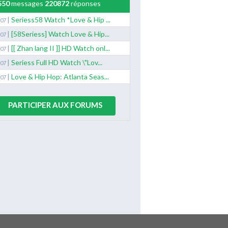
550
messages
220872
réponses
|
Seriess58 Watch *Love & Hip ...
/07
|
[58Seriess] Watch Love & Hip...
/07
|
[[ Zhan lang II ]] HD Watch onl...
/07
|
Seriess Full HD Watch \"Lov...
/07
|
Love & Hip Hop: Atlanta Seas...
/07
PARTICIPER AUX FORUMS