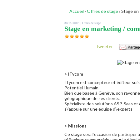
Accueil
›
Offres de stage
›
Stage en m
30/11/-0001 |
Offres de stage
Stage en marketing / co
Tweeter
>
ITycom
ITycom est concepteur et éditeur suis
Potentiel Humain.
Bien que basée à Genève, son rayonneme
géographique de ses clients.
Spécialiste des solutions ASP-Saas et e
s\'appuie sur une équipe d\'experts
>
Missions
Ce stage sera l’occasion de participer 
réflexions commerciales pour le dévelo