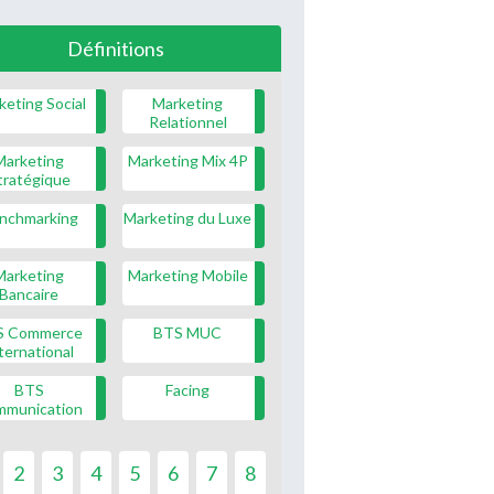
Définitions
keting Social
Marketing
Relationnel
Marketing
Marketing Mix 4P
tratégique
nchmarking
Marketing du Luxe
Marketing
Marketing Mobile
Bancaire
S Commerce
BTS MUC
ternational
BTS
Facing
mmunication
2
3
4
5
6
7
8