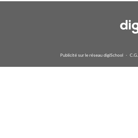
Une alerte mail par semaine maximum. Vous pourrez vous désinscri
Publicité sur le réseau digiSchool
-
C.G