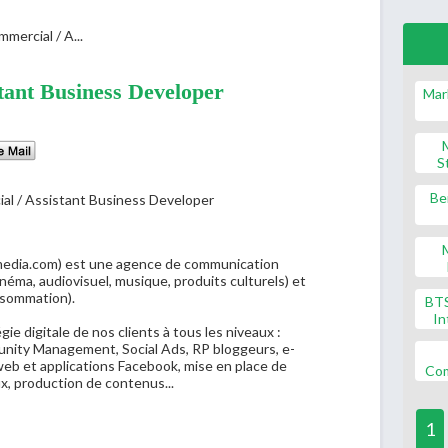
mercial / A...
tant Business Developer
Mar
S
Be
dia.com) est une agence de communication
inéma, audiovisuel, musique, produits culturels) et
nsommation).
BT
In
e digitale de nos clients à tous les niveaux :
unity Management, Social Ads, RP bloggeurs, e­
eb et applications Facebook, mise en place de
Co
ux, production de contenus...
1