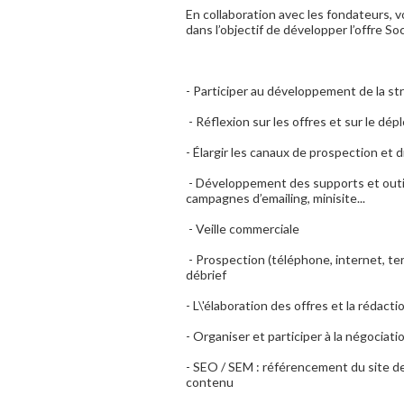
En collaboration avec les fondateurs, v
dans l’objectif de développer l’offre So
- Participer au développement de la st
­ - Réflexion sur les offres et sur le d
- Élargir les canaux de prospection et d
­ - Développement des supports et outi
campagnes d’emailing, mini­site...
­ - Veille commerciale
­ - Prospection (téléphone, internet, ter
débrief
- L\'élaboration des offres et la rédacti
­- Organiser et participer à la négociat
- SEO / SEM : référencement du site de
contenu