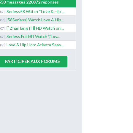
550
messages
220872
réponses
|
Seriess58 Watch *Love & Hip ...
/07
|
[58Seriess] Watch Love & Hip...
/07
|
[[ Zhan lang II ]] HD Watch onl...
/07
|
Seriess Full HD Watch \"Lov...
/07
|
Love & Hip Hop: Atlanta Seas...
/07
PARTICIPER AUX FORUMS