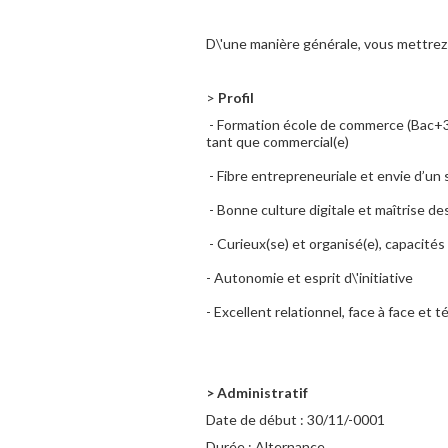
D\'une manière générale, vous mettrez 
>
Profil
­ - Formation école de commerce (Bac+
tant que commercial(e)
­ - Fibre entrepreneuriale et envie d’u
­ - Bonne culture digitale et maîtrise 
­ - Curieux(se) et organisé(e), capacités
- Autonomie et esprit d\'initiative
- Excellent relationnel, face à face et 
> Administratif
Date de début :
30/11/-0001
Durée :
Alternance