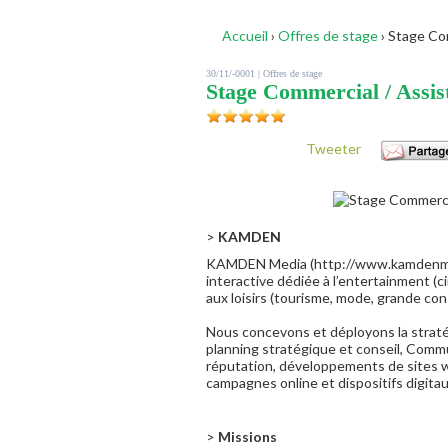
Accueil
›
Offres de stage
›
Stage Com
30/11/-0001 |
Offres de stage
Stage Commercial / Assis
Tweeter
>
KAMDEN
KAMDEN Media (http://www.kamden­me
interactive dédiée à l’entertainment (c
aux loisirs (tourisme, mode, grande co
Nous concevons et déployons la stratégi
planning stratégique et conseil, Comm
réputation, développements de sites w
campagnes online et dispositifs digita
>
Missions