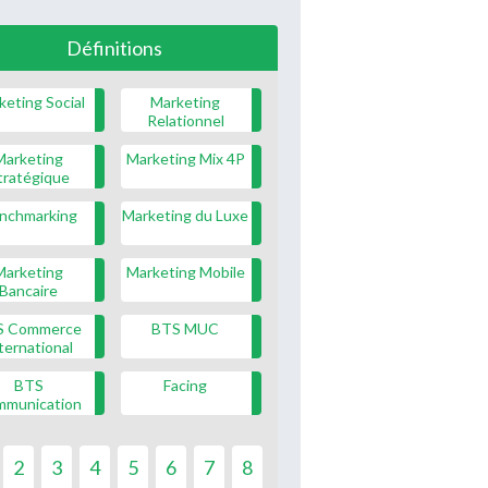
Définitions
keting Social
Marketing
Relationnel
Marketing
Marketing Mix 4P
tratégique
nchmarking
Marketing du Luxe
Marketing
Marketing Mobile
Bancaire
S Commerce
BTS MUC
ternational
BTS
Facing
mmunication
2
3
4
5
6
7
8