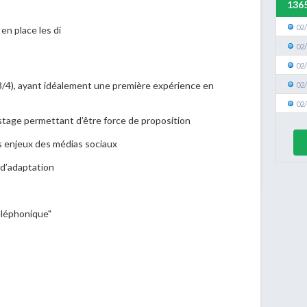
136
02
en place les di
02
02
3/4), ayant idéalement une première expérience en
02
02
n stage permettant d’être force de proposition
des enjeux des médias sociaux
 d’adaptation ­
téléphonique"