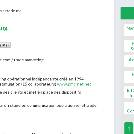
 / trade ma...
ing
Mar
S
Be
ing opérationnel indépendante créé en 1994
timulation (15 collaborateurs)
www.pmc-net.net
BT
 ses clients et met en place des dispositifs
In
ur un stage en communication opérationnel et trade
Co
1