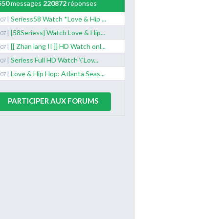
550
messages
220872
réponses
|
Seriess58 Watch *Love & Hip ...
/07
|
[58Seriess] Watch Love & Hip...
/07
|
[[ Zhan lang II ]] HD Watch onl...
/07
|
Seriess Full HD Watch \"Lov...
/07
|
Love & Hip Hop: Atlanta Seas...
/07
PARTICIPER AUX FORUMS