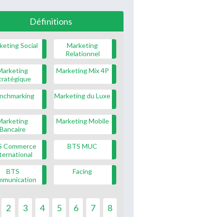
Définitions
keting Social
Marketing
Relationnel
Marketing
Marketing Mix 4P
tratégique
nchmarking
Marketing du Luxe
Marketing
Marketing Mobile
Bancaire
S Commerce
BTS MUC
ternational
BTS
Facing
mmunication
2
3
4
5
6
7
8