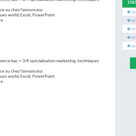
136
ce ou chez l'annonceur
02
ques world, Excel, PowerPoint
re
02
02
02
02
merce bac + 3/4 spécialisation marketing, techniques
ce ou chez l'annonceur
ques world, Excel, PowerPoint
re