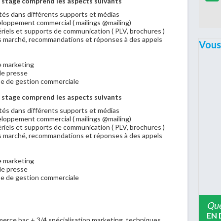
 stage comprend les aspects suivants
tés dans différents supports et médias
veloppement commercial ( mailings @mailing)
tériels et supports de communication ( PLV, brochures )
s marché, recommandations et réponses à des appels
Vous
e marketing
e presse
ase de gestion commerciale
 stage comprend les aspects suivants
tés dans différents supports et médias
veloppement commercial ( mailings @mailing)
tériels et supports de communication ( PLV, brochures )
s marché, recommandations et réponses à des appels
e marketing
e presse
ase de gestion commerciale
Que
EN 
merce bac + 3/4 spécialisation marketing, techniques