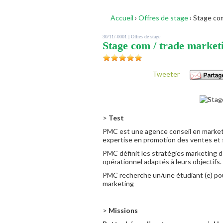
Accueil
›
Offres de stage
›
Stage com
30/11/-0001 |
Offres de stage
Stage com / trade market
Tweeter
>
Test
PMC est une agence conseil en market
expertise en promotion des ventes et s
PMC définit les stratégies marketing de
opérationnel adaptés à leurs objectifs.
PMC recherche un/une étudiant (e) po
marketing
>
Missions