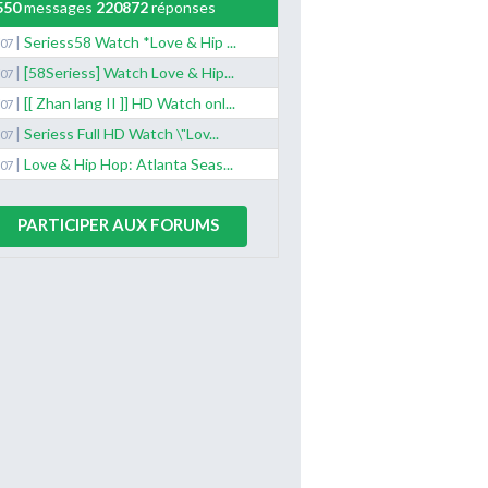
550
messages
220872
réponses
|
Seriess58 Watch *Love & Hip ...
/07
|
[58Seriess] Watch Love & Hip...
/07
|
[[ Zhan lang II ]] HD Watch onl...
/07
|
Seriess Full HD Watch \"Lov...
/07
|
Love & Hip Hop: Atlanta Seas...
/07
PARTICIPER AUX FORUMS