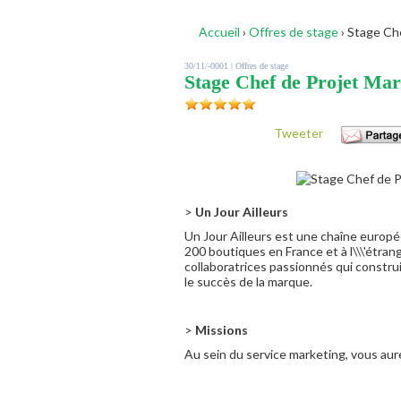
Accueil
›
Offres de stage
›
Stage Che
30/11/-0001 |
Offres de stage
Stage Chef de Projet Ma
Tweeter
>
Un Jour Ailleurs
Un Jour Ailleurs est une chaîne europé
200 boutiques en France et à l\\\'étran
collaboratrices passionnés qui construis
le succès de la marque.
>
Missions
Au sein du service marketing, vous aur