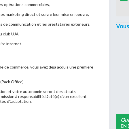
 des opérations commerciales,
nes marketing direct et suivre leur mise en oeuvre,
es de communication et les prestataires extèrieurs,
Vous
du club UJA,
te internet.
ole de commerce, vous avez déjà acquis une première
 (Pack Office).
sation et votre autonomie seront des atouts
mission à responsabilité. Doté(e) d\'un excellent
tés d\'adaptation.
Que
EN 