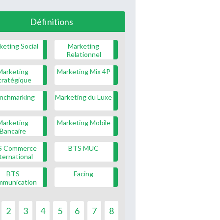
Définitions
keting Social
Marketing
Relationnel
Marketing
Marketing Mix 4P
tratégique
nchmarking
Marketing du Luxe
Marketing
Marketing Mobile
Bancaire
S Commerce
BTS MUC
ternational
BTS
Facing
mmunication
2
3
4
5
6
7
8