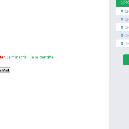
136
02
02
02
02
02
ler.
Je m'inscris
-
Je m'identifie