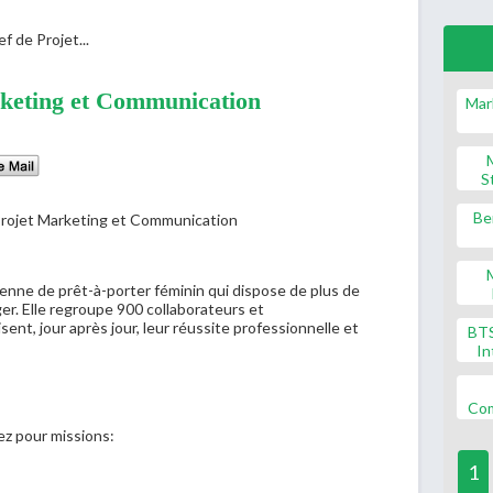
f de Projet...
rketing et Communication
Mar
S
Be
enne de prêt-à-porter féminin qui dispose de plus de
ger. Elle regroupe 900 collaborateurs et
ent, jour après jour, leur réussite professionnelle et
BT
In
Co
ez pour missions:
1